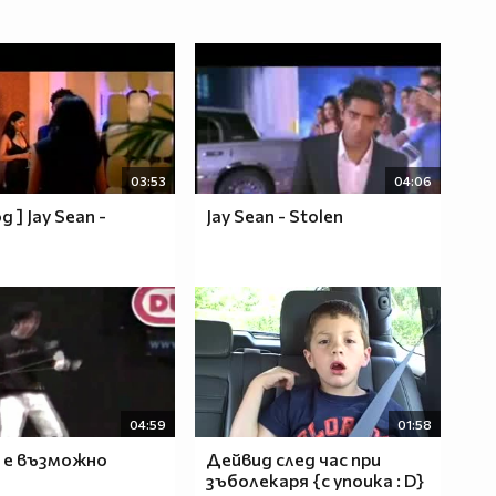
03:53
04:06
д ] Jay Sean -
Jay Sean - Stolen
04:59
01:58
 е възможно
Дейвид след час при
зъболекаря {с упоика : D}