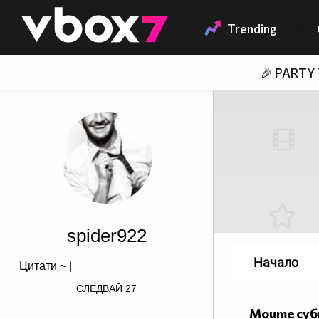
Member of
👾
Trending
🎉 PARTY
spider922
Начало
Цитати ~
|
визитка!">Популяризирайте
СЛЕДВАЙ
27
Вашата страница също
Моите су