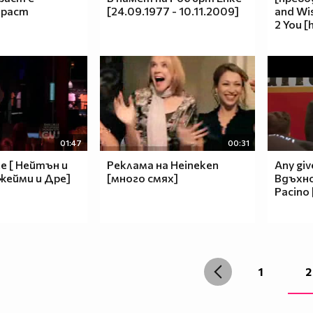
траст
[24.09.1977 - 10.11.2009]
and Wis
2 You [
01:47
00:31
е [ Нейтън и
Реклама на Heineken
Any giv
Джейми и Дре]
[много смях]
Вдъхно
Pacino 
1
2