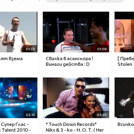
01:28
01:08
ят взема
Свалка в асансьора !
[ Прево
Винаги действа : D
Stolen
02:15
03:30
Супер Глас -
* Touch Down Records*
Всичко
t Talent 2010 -
Niks & 3 - ko - H. О. Т. ( Her