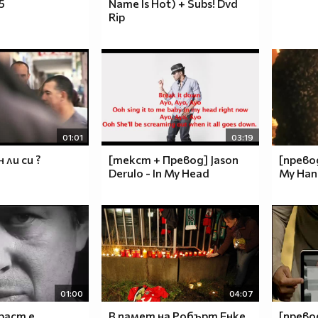
 5
Name Is Hot) + Subs! Dvd
Rip
01:01
03:19
ли си ?
[текст + Превод] Jason
[превод
Derulo - In My Head
My Han
01:00
04:07
раст е
В памет на Робърт Енке
[превод