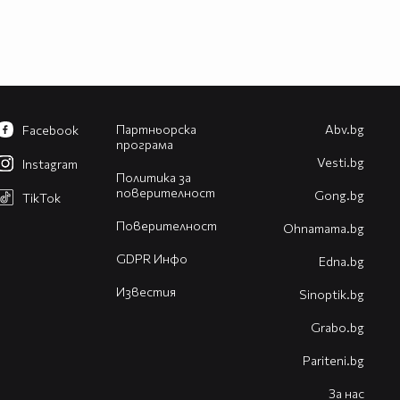
Партньорска
Abv.bg
Facebook
програма
Vesti.bg
Instagram
Политика за
поверителност
Gong.bg
TikTok
Поверителност
Оhnamama.bg
GDPR Инфо
Edna.bg
Известия
Sinoptik.bg
Grabo.bg
Pariteni.bg
За нас