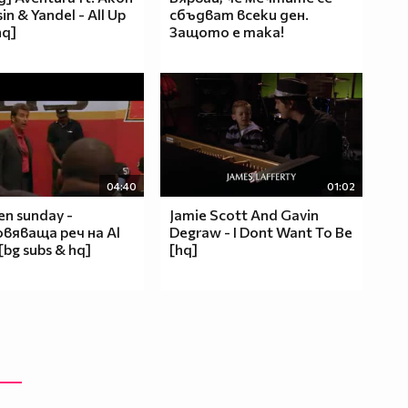
in & Yandel - All Up
сбъдват всеки ден.
hq]
Защото е така!
04:40
01:02
en sunday -
Jamie Scott And Gavin
вяваща реч на Al
Degraw - I Dont Want To Be
[bg subs & hq]
[hq]