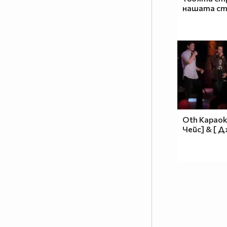
нашата с
от надежда, от вяра, от нещо,
заради което си заслужава да
живеят. Когато не вали такъв
дъжд, всичко в душата умира,
въпреки че тялото продължава
да живее. За такъв човек би
могло да се каже, че тялото му
някога е имало душа.''
Oth Караок
,,Напоследък много хора се
Чейс] & [ 
отказаха да живеят. Не се
отегчават, не плачат, просто
стоят в очакване да мине
времето. Те не приеха
предизвикателството на живота
и животът повече не им отправя
предизвикателства. Ти рискуваш
да станеш като тях,