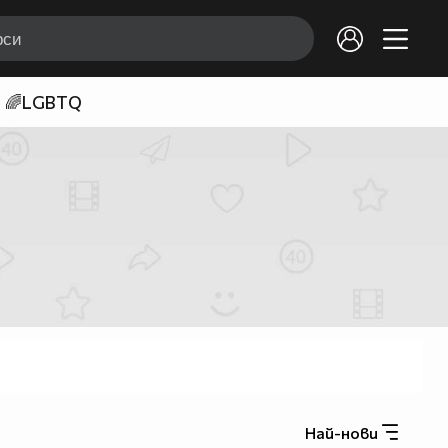
🌈LGBTQ
Най-нови