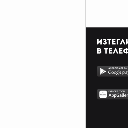
съпротивлявай се, посрещни
смело това, което ти поднася
животът, не се отказвай.''
,,Толкова много исках да срещна
любовта. - помисли си Илия. А
сега, когато тя беше пред него -
защото това без никакво
съмнение беше тя, стига да не
бягаше от нея - единственото му
желание бе колкото се може по-
бързо да я забрави.''
,,Има три неща, които
възрастните могат да научат от
децата: да бъдат радостни без
повод, винаги да са заети с