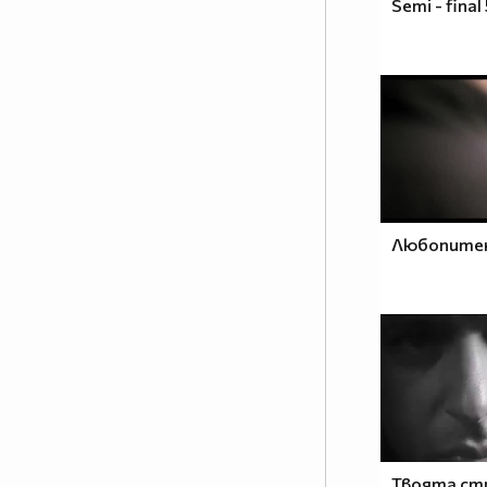
Semi - final
Ореше
Популяризирайте Вашата
страница също
Сали Летиф Сали
|
Създайте
Визитката си
Любопитен 
,,Душите, подобно на поточетата
и растенията, също се нуждаят
от дъжд, но по-различен; дъжд
Твоята ст