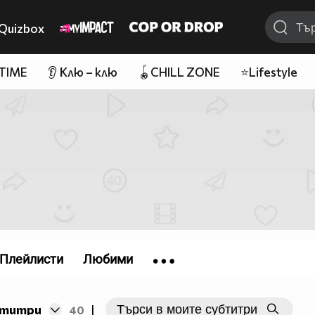
Quizbox
 TIME
👂 Клю – клю
🪀CHILL ZONE
⭐Lifestyle
Плейлисти
Любими
бтитри
40
|