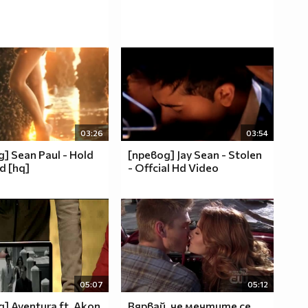
03:26
03:54
] Sean Paul - Hold
[превод] Jay Sean - Stolen
d [hq]
- Offcial Hd Video
05:07
05:12
] Aventura ft. Akon
Вярвай, че мечтите се