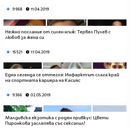
9 968
11.04.2019
Нежно послание от силен мъж: Тервел Пулев с
любов за жена си
15 521
17.04.2019
Една легенда се оттегля: Инфарктът слага край
на спортната кариера на Касияс
9 366
02.05.2019
Малдивска екзотика с роден привкус: Цвети
Пиронкова заслепява със сексапил!