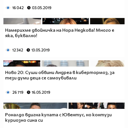
16 042
03.05.2019
Намерихме двойничка на Нора Недкова! Много е
яка, буквално!
12 342
13.05.2019
Ново 20: Суши обвини Андреа в кибертормоз, за
тези думи деца се самоубивали
26 719
16.05.2019
Роналдо вдигна купата с Ювентус, но контузи
куриозно сина си