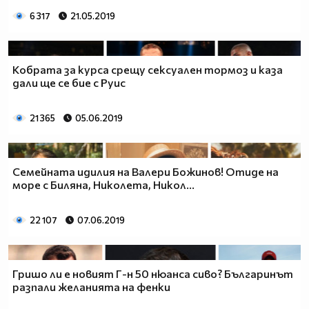
6 317
21.05.2019
Кобрата за курса срещу сексуален тормоз и каза
дали ще се бие с Руис
21 365
05.06.2019
Семейната идилия на Валери Божинов! Отиде на
море с Биляна, Николета, Никол...
22 107
07.06.2019
Гришо ли е новият Г-н 50 нюанса сиво? Българинът
разпали желанията на фенки