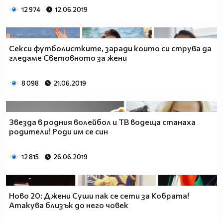
12 974
12.06.2019
Секси футболистките, заради които си струва да
гледаме Световното за жени
8 098
21.06.2019
Звезда в родния волейбол и ТВ водеща станаха
родители! Роди им се син
12 815
26.06.2019
Ново 20: Джени Суши пак се сети за Кобрата!
Атакува близък до него човек