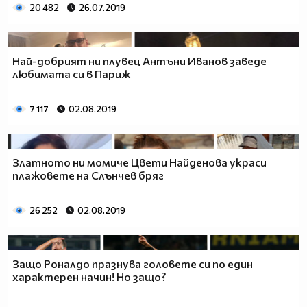
20 482
26.07.2019
Най-добрият ни плувец Антъни Иванов заведе
любимата си в Париж
7 117
02.08.2019
Златното ни момиче Цвети Найденова украси
плажовете на Слънчев бряг
26 252
02.08.2019
Защо Роналдо празнува головете си по един
характерен начин! Но защо?