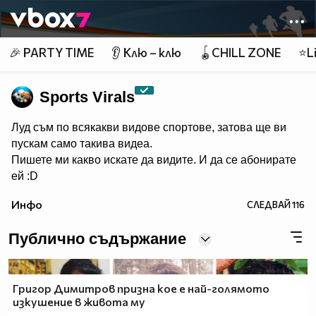
Member of
👾
🎉 PARTY TIME
👂 Клю – клю
🪀CHILL ZONE
⭐Li
Sports Virals
Луд съм по всякакви видове спортове, затова ще ви
пускам само такива видеа.
Пишете ми какво искате да видите. И да се абонирате
ей :D
Инфо
СЛЕДВАЙ
116
Публично съдържание
Григор Димитров призна кое е най-голямото
изкушение в живота му