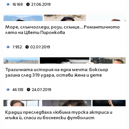
16 169
27.06.2019
Море, слънчогледи, рози, слънце... Романтичното
лято на Цвети Пиронкова
7 952
02.07.2019
Трагичната история на една мечта: Боксьор
загина след 319 удара, остави жена и дете
46 138
24.07.2019
Крадци преследваха любима турска актриса и
мъжа ѝ, спаси ги босненски футболист