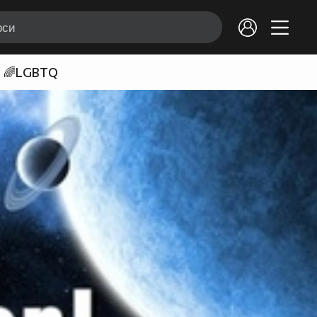
🌈LGBTQ