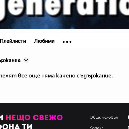
Плейлисти
Любими
ържание
елят все още няма качено съдържание.
Общи условия
Кодекс