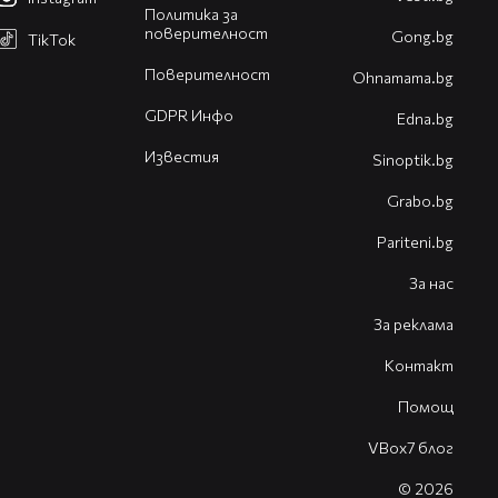
Политика за
поверителност
Gong.bg
TikTok
Поверителност
Оhnamama.bg
GDPR Инфо
Edna.bg
Известия
Sinoptik.bg
Grabo.bg
Pariteni.bg
За нас
За реклама
Контакт
Помощ
VBox7 блог
© 2026