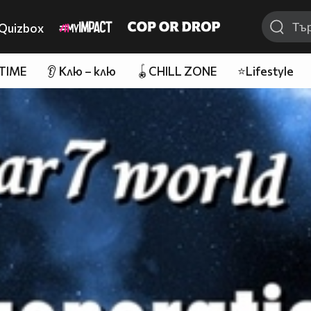
Quizbox
 TIME
👂 Клю – клю
🪀CHILL ZONE
⭐Lifestyle