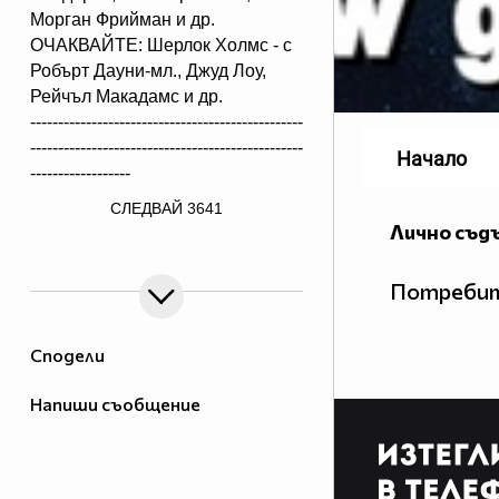
Морган Фрийман и др.
ОЧАКВАЙТЕ: Шерлок Холмс - с
Робърт Дауни-мл., Джуд Лоу,
Рейчъл Макадамс и др.
-------------------------------------------------
-------------------------------------------------
Начало
------------------
/> ФИЛМИТЕ КОИТО МОЖЕТЕ
СЛЕДВАЙ
3641
ДА ОТКРИЕТЕ В КОЛЕКЦИЯТА
Лично съд
МИ !! > ВАЖНО !!! ЗА ПО-
ХУБАВО КАЧЕСТВО,
Потребит
ГЛЕДАЙТЕ ОТ РАЗСТОЯНИЕ ;)
- Виж цялото описание!
Сподели
Господин Бавачка, Списъкът на
Напиши съобщение
Шиндлер, Ханкок, Зрителна
измама, Живот назаем, Уайт
Ърп ,Един не чул, друг не видял,
Последният ергенски запой,