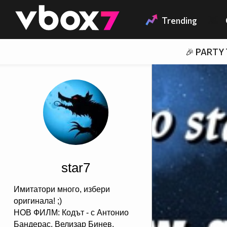
Member of
👾
Trending
🎉 PARTY
star7
Имитатори много, избери
оригинала! ;)
НОВ ФИЛМ: Кодът - с Антонио
Бандерас, Велизар Бинев,