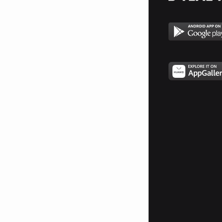
Контакт, Психо, Резервни
убийци, Лудите новобранци,
Код: Олимп, Епичен филм,
Жажда за скорост, Мексиканеца,
Хазарт, Отменено уволнение,
Емпайър стеит, Доставчикът,
Дилъри на време,
Пожарникарско куче, Точен
прицел, Тексаско клане, Просто
секс, Три празнични истории,
Любовта е опиат,
Проповедникът с картечница,
Господарят на страниците,
Електра, Тази коледа, Флирт с
четиридесет годишна, Червен
колан, Пазителите, Белязаният,
Плуто Наш, Флиртология,
Наказателят 2, Непобедимите 2,
Игрите на гладар Уличен бой,
Бягство към победа,