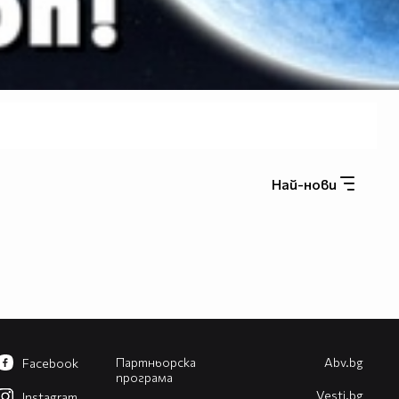
Най-нови
Партньорска
Abv.bg
Facebook
програма
Vesti.bg
Instagram