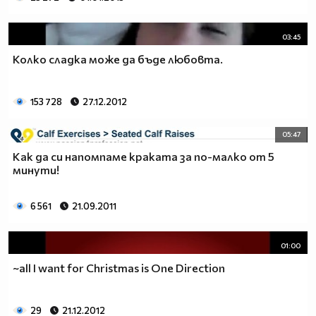
03:45
Колко сладка може да бъде любовта.
153 728
27.12.2012
05:47
Как да си напомпаме краката за по-малко от 5
минути!
6 561
21.09.2011
01:00
~all I want for Christmas is One Direction
29
21.12.2012