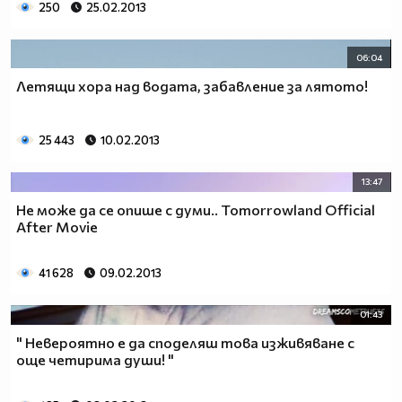
250
25.02.2013
06:04
Летящи хора над водата, забавление за лятото!
25 443
10.02.2013
13:47
Не може да се опише с думи.. Tomorrowland Official
After Movie
41 628
09.02.2013
01:43
" Невероятно е да споделяш това изживяване с
още четирима души! "