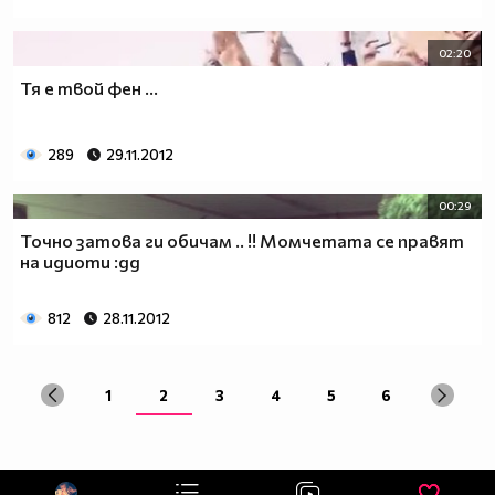
02:20
Тя е твой фен ...
289
29.11.2012
00:29
Точно затова ги обичам .. !! Момчетата се правят
на идиоти :дд
812
28.11.2012
1
2
3
4
5
6