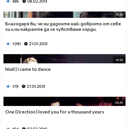
485
08.02.2013
01:45
Благодаря ви, че ни дадохте най-доброто от себе
си и ни накрахте да се чувстваме горди.
1 091
27.01.2013
01:53
Niall | I came to dance
179
27.01.2013
04:39
One Direction | loved you for a thousand years