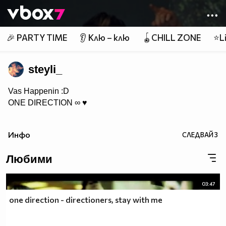
Member of
👾
🎉 PARTY TIME
👂 Клю – клю
🪀CHILL ZONE
⭐Li
steyli_
Vas Happenin :D
ONE DIRECTION ∞ ♥
Инфо
СЛЕДВАЙ
3
Любими
03:47
one direction - directioners, stay with me