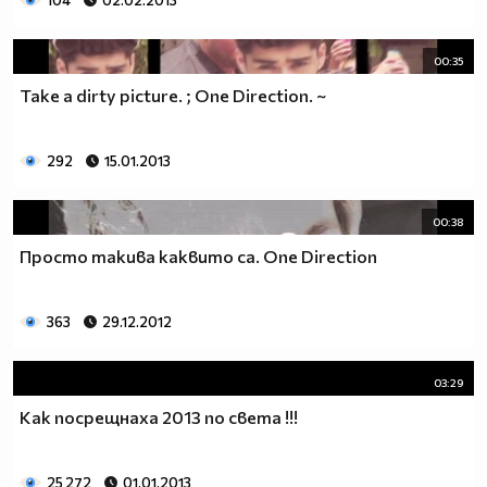
104
02.02.2013
00:35
Take a dirty picture. ; One Direction. ~
292
15.01.2013
00:38
Просто такива каквито са. One Direction
363
29.12.2012
03:29
Как посрещнаха 2013 по света !!!
25 272
01.01.2013