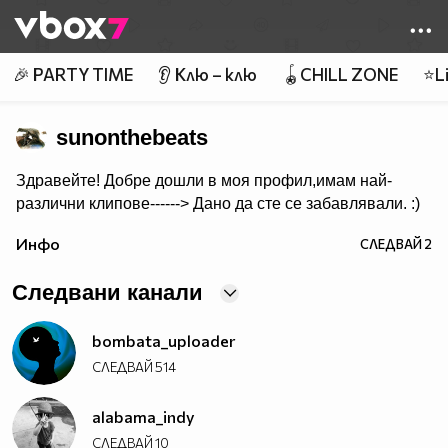
Member of
👾
🎉 PARTY TIME
👂 Клю – клю
🪀CHILL ZONE
⭐Li
sunonthebeats
Здравейте! Добре дошли в моя профил,имам най-
различни клипове------> Дано да сте се забавлявали. :)
Инфо
СЛЕДВАЙ
2
Следвани канали
bombata_uploader
СЛЕДВАЙ
514
alabama_indy
СЛЕДВАЙ
10