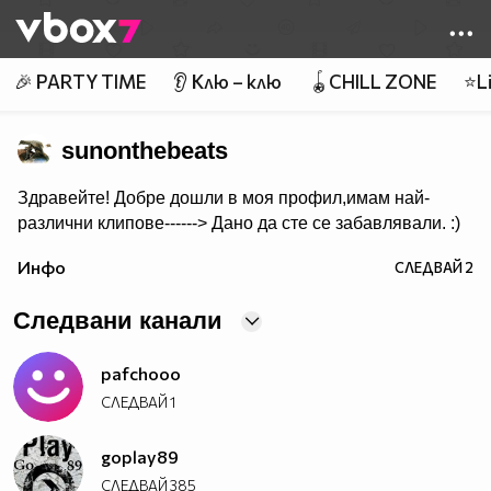
Member of
👾
🎉 PARTY TIME
👂 Клю – клю
🪀CHILL ZONE
⭐Li
sunonthebeats
Здравейте! Добре дошли в моя профил,имам най-
различни клипове------> Дано да сте се забавлявали. :)
Инфо
СЛЕДВАЙ
2
Следвани канали
pafchooo
СЛЕДВАЙ
1
goplay89
СЛЕДВАЙ
385