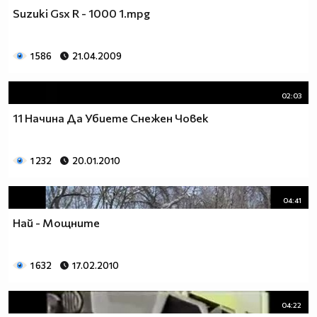
Suzuki Gsx R - 1000 1.mpg
1 586
21.04.2009
02:03
11 Начина Да Убиете Снежен Човек
1 232
20.01.2010
04:41
Най - Мощните
1 632
17.02.2010
04:22