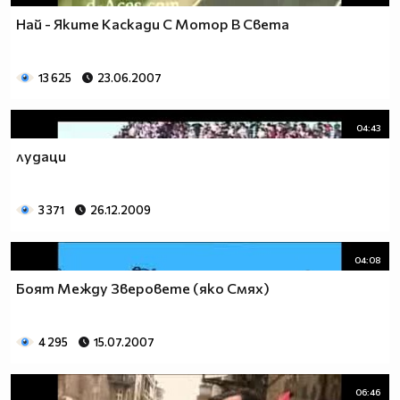
Най - Яките Каскади С Мотор В Света
13 625
23.06.2007
04:43
лудаци
3 371
26.12.2009
04:08
Боят Между Зверовете (яко Смях)
4 295
15.07.2007
06:46