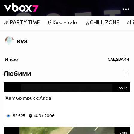
Member of
👾
🎉 PARTY TIME
👂 Клю – клю
🪀CHILL ZONE
⭐Li
sva
Инфо
СЛЕДВАЙ
4
Любими
00:40
Хитър трик с Лада
89 625
14.07.2006
04:56