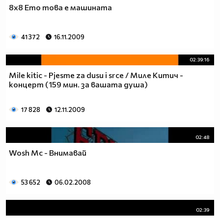
8x8 Ето това е машината
41 372
16.11.2009
02:39:16
Mile kitic - Pjesme za dusu i srce / Миле Китич -
концерт (159 мин. за вашата душа)
17 828
12.11.2009
02:48
Wosh Mc - Внимавай
53 652
06.02.2008
02:39