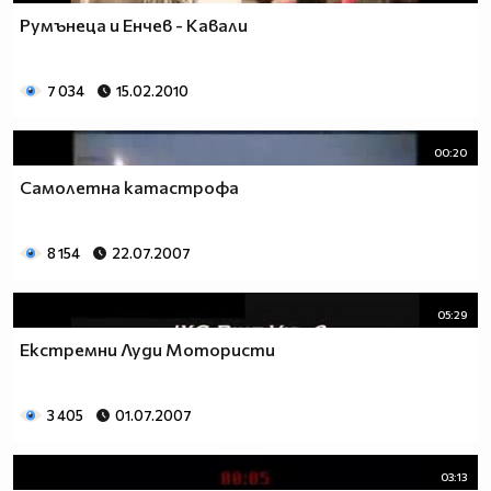
Румънеца и Енчев - Кавали
7 034
15.02.2010
00:20
Самолетна катастрофа
8 154
22.07.2007
05:29
Екстремни Луди Мотористи
3 405
01.07.2007
03:13