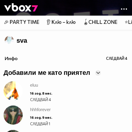
Member of
👾
🎉 PARTY TIME
👂 Клю – клю
🪀CHILL ZONE
⭐Li
sva
Инфо
СЛЕДВАЙ
4
Добавили ме като приятел
eluu
16 год. 8 мес.
СЛЕДВАЙ
4
hhhforever
16 год. 9 мес.
СЛЕДВАЙ
1