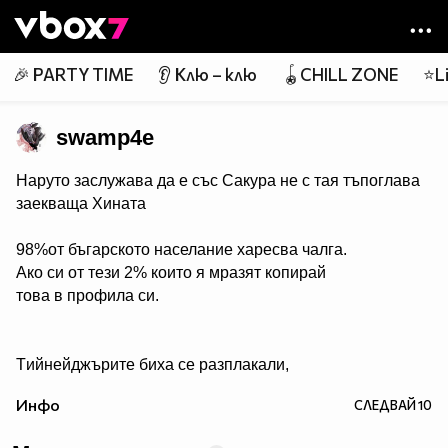
Member of
👾
🎉 PARTY TIME
👂 Клю – клю
🪀CHILL ZONE
⭐Li
swamp4e
Наруто заслужава да е със Сакура не с тая тъпоглава
заекваща Хината
98%от бъгарското населание харесва чалга.
Ако си от тези 2% които я мразят копирай
това в профила си.
Tийнейджърите биха се разплакали,
ако видят Джъстин Бийбър на покрива на ръба на
Инфо
СЛЕДВАЙ
10
небостъргач, готов да скочи всеки момент. Ако си от
тези, които биха седяли отстрани с пакет пуканки,