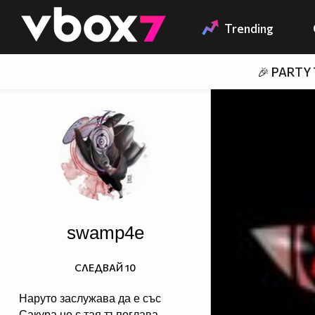
Member of
👾
Trending
🎉 PARTY
swamp4e
СЛЕДВАЙ
10
Наруто заслужава да е със
Сакура не с тая тъпоглава