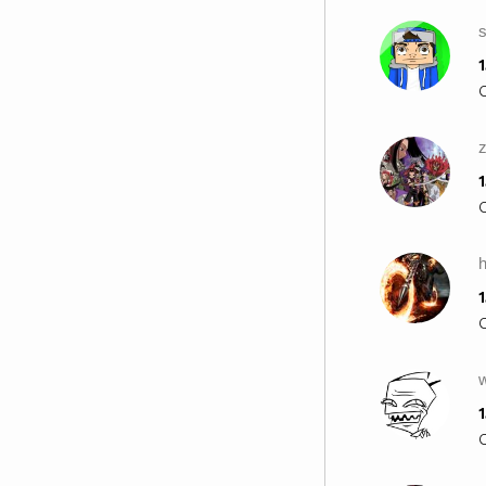
1
Каква тъпачка...
Не бъдете съпричастни към тази
глупост, борете се и не се
z
давайте на глупавите
1
фенове,които я 'творят'. Да това
е именно СасуКарин, която, пос
същество не е възможна и
никога няма да бъде, а тези
които вярват в нея са сляпи
1
психопати с болен мозък. Те не
знаят че Саске никога,никога,
НИКОГА не е харесвал и няма
w
да харесва кучки като Карин!
Ако сте съгласни с мен
1
копирайте това в профила си,
ако ли не - просто сте хора, за