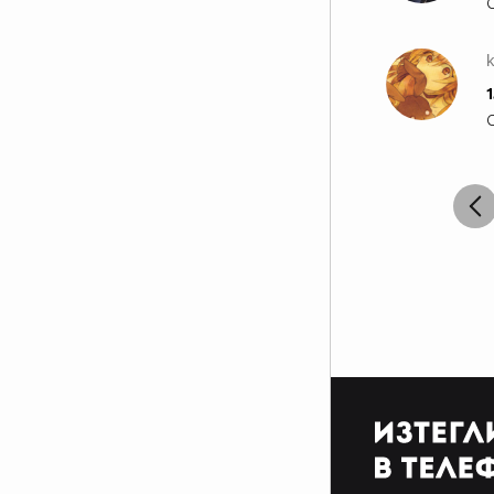
________________$$$__$$$_$__$$$$______________
________________$$$$$$$$_____$$$______________
k
________________$O$O$$$______$$$______________
______________$_$$$$$$_______$$$______________
1
____________$$$_$@$$_______$$$$_______________
______________________________________________
Лудите сме на
изчезване,ПОДКРЕПЕТЕ НИ.
който е луд като мен на сложи
това в профила си:D:D:D