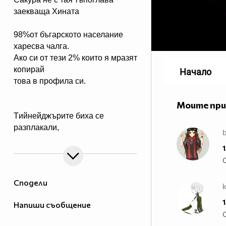
заекваща Хината
98%от бъгарското населание
харесва чалга.
Ако си от тези 2% които я мразят
копирай
Начало
това в профила си.
Моите пр
Tийнейджърите биха се
разплакали,
b
ако видят Джъстин Бийбър на
1
покрива на ръба на
небостъргач, готов да скочи
всеки момент. Ако си от тези,
Сподели
които биха седяли отстрани с
пакет пуканки, крещейки
1
Напиши съобщение
"НАПРАВИ ЗАДНО САЛТО!!",
копирай това в профила си!