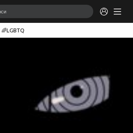
🌈LGBTQ