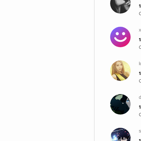
Love me or hate me,
1
But you wanna fuck me.
My love is unrestricted,
You know you wanna lick this!
1
I'm stronger than the strongest
drug you've ever had,
You can mix em' all together and I
would still be twice as bad.
l
Ba-a-a-ad.
1
d
__________$$$_____$____$$$$____$$$$____$$$____
____$_______$$$____$___$$$$___$$$$____$$$____$
1
_____$$$____$$$$___$$___$$$$_$$$$$___$$$$___$$
_______$$$___$$$$__$$$__$$$_$$$$$____$$$$__$$_
_______$$$$__$$$$_$$$$___$_$$$$$_____$$$$_$$$_
________$$$$_$$$$$_$$____$$$$$$_____$$$$$_$$__
1