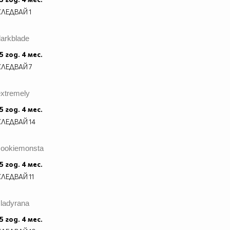
$$___
СЛЕДВАЙ
1
$$___
$____
_____
darkblade
_____
5 год. 4 мес.
_____
СЛЕДВАЙ
7
_____
_____
extremely
_____
_____
5 год. 4 мес.
_____
СЛЕДВАЙ
14
_____
_____
cookiemonsta
_____
5 год. 4 мес.
_____
СЛЕДВАЙ
11
_____
_____
_____
sladyrana
_____
5 год. 4 мес.
_____