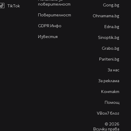
поверителност
Gong.bg
TikTok
Поверителност
Оhnamama.bg
GDPR Инфо
Edna.bg
Известия
Sinoptik.bg
Grabo.bg
Pariteni.bg
За нас
За реклама
Контакт
Помощ
VBox7 блог
© 2026
Всички права