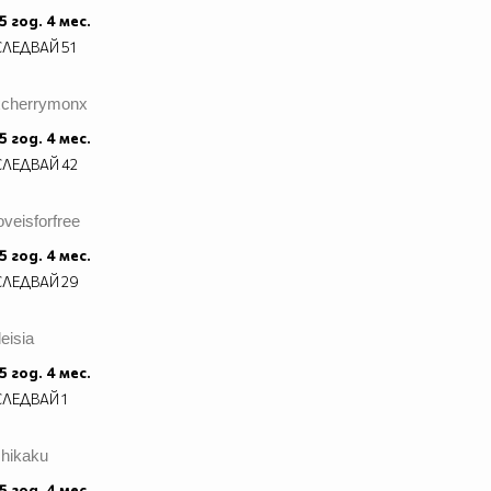
5 год. 4 мес.
СЛЕДВАЙ
51
xcherrymonx
5 год. 4 мес.
СЛЕДВАЙ
42
oveisforfree
5 год. 4 мес.
СЛЕДВАЙ
29
eisia
_____
_____
5 год. 4 мес.
_____
СЛЕДВАЙ
1
__$__
_$$__
shikaku
$$$__
5 год. 4 мес.