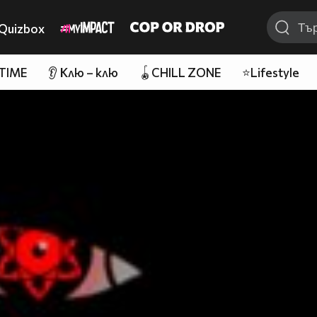
Quizbox
 TIME
👂 Клю – клю
🪀CHILL ZONE
⭐Lifestyle