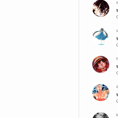
които определението 'болен
мозък' пасва идеално
1
1% оŦ уЧеНиЦиŦе оБиЧªŦ дА
хОдЯт Нª УчИлИщЕ ! ªҜо Ти Си
s
От ТеЗи 99% ҜОиŦо мקªЗяŦ
дªсҜªЛоŦо слОжИ тОвА ф
1
ПקОфИлª сИ !
1
I WANNA FUCK YOU HARD!
I WANNA FEEL YOU DEEP!
I WANNA ROCK YOUR BODY!
I WANNA TASTE YOUR SWEET!
I WANNA FUCK YOU HARD!
1
I WANNA FEEL YOU DEEP!
I WANNA AH-AH!
I WANNA AH-AH!
k