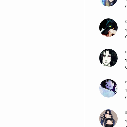
_________$$$$$_$$$$_$___$$$$$$_$___$$$$$_$___$
____$$$$__$$$$$$_$$$_$__$$$$$$_$$_$$$$$_$___$$
___$___$$$$_$$$$$$_$_$$$_$$$$$$$_$$$$$____$$$$
__________$$$_$$$$$$_$$$$_$$$$$$_$$$$___$$$$$_
___________$$$$_$$$$$$_$$__$$$$$_$$$__$$$$$___
1
_______________$$$_$$$$$_$__$$$$_$__$$$$______
____________________$_$$$$__$$$$__$$$$________
_________________________$$_$$$_$$$___________
___________________________$$$$$$_____________
_________________________$$$$$$$$$$___________
1
________________________$$$$$$$$$$$$__________
_______________________$$$$$$$$$$$$$__________
______________________$$$$$$$$$$$$$$$_________
_____________________$$$$$$$$$$$_$$$$_________
1
____________________$$$$$$$$$$$_$$$$$_________
_____________$_____$$$$$_$_$$$_$$$$$$_________
_____________$$____$$$$_$$_$$$__$$$$_$________
______________$$__$$$$_$$_$$$$______$$$_______
_______________$$_$$$$_$$_$$$$_______$$$______
1
_______________$$$_$$_$$$_$$$$$______$$$$_____