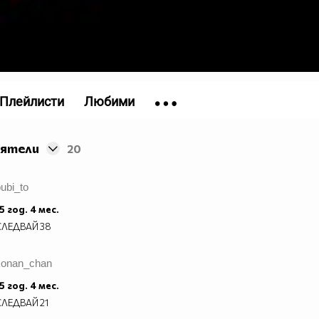
Плейлисти
Любими
иятели
20
ubi_to
5 год. 4 мес.
СЛЕДВАЙ
38
konan_chan
5 год. 4 мес.
СЛЕДВАЙ
21