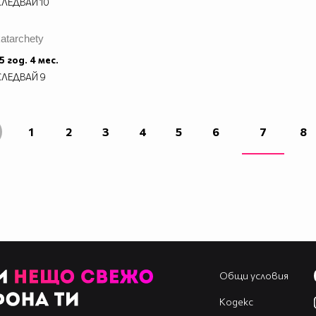
СЛЕДВАЙ
10
_____
_____
atarchety
_____
_____
5 год. 4 мес.
_____
СЛЕДВАЙ
9
_____
1
2
3
4
5
6
7
8
Общи условия
Кодекс