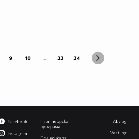
9
10
...
33
34
Партньорска
Abv.bg
Facebook
програма
Vesti.bg
Instagram
Политика за