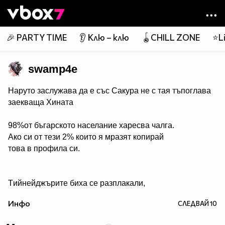
Member of
👾
🎉 PARTY TIME
👂 Клю – клю
🪀CHILL ZONE
⭐Li
swamp4e
Наруто заслужава да е със Сакура не с тая тъпоглава
заекваща Хината
98%от бъгарското населание харесва чалга.
Ако си от тези 2% които я мразят копирай
това в профила си.
Tийнейджърите биха се разплакали,
ако видят Джъстин Бийбър на покрива на ръба на
Инфо
СЛЕДВАЙ
10
небостъргач, готов да скочи всеки момент. Ако си от
тези, които биха седяли отстрани с пакет пуканки,