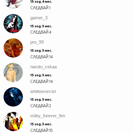
15 год. 4 мес.
bad.
СЛЕДВАЙ
1
Ba-a-a-ad.
gamer_3
15 год. 5 мес.
СЛЕДВАЙ
4
__________$$$_____$____$$$$____$$$$____$$$______
pro_99
____$_______$$$____$___$$$$___$$$$____$$$____$__
_____$$$____$$$$___$$___$$$$_$$$$$___$$$$___$$__
15 год. 5 мес.
СЛЕДВАЙ
14
_______$$$___$$$$__$$$__$$$_$$$$$____$$$$__$$___
_______$$$$__$$$$_$$$$___$_$$$$$_____$$$$_$$$__$
naruto_cskaa
________$$$$_$$$$$_$$____$$$$$$_____$$$$$_$$__$$
15 год. 5 мес.
_________$$$$$_$$$$_$___$$$$$$_$___$$$$$_$___$$$
СЛЕДВАЙ
14
____$$$$__$$$$$$_$$$_$__$$$$$$_$$_$$$$$_$___$$$$
whiteexorcist
___$___$$$$_$$$$$$_$_$$$_$$$$$$$_$$$$$____$$$$$_
__________$$$_$$$$$$_$$$$_$$$$$$_$$$$___$$$$$___
15 год. 5 мес.
___________$$$$_$$$$$$_$$__$$$$$_$$$__$$$$$_____
СЛЕДВАЙ
2
_______________$$$_$$$$$_$__$$$$_$__$$$$________
miley_forever_fen
____________________$_$$$$__$$$$__$$$$__________
15 год. 5 мес.
_________________________$$_$$$_$$$_____________
СЛЕДВАЙ
15
___________________________$$$$$$_______________