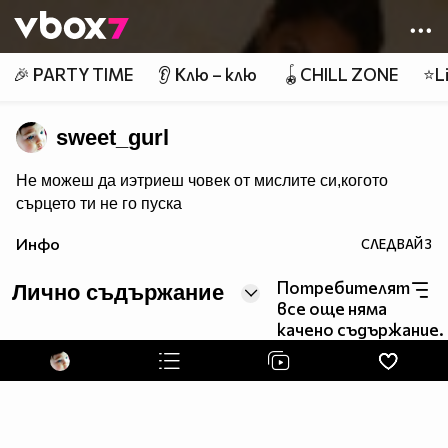
Member of
👾
🎉 PARTY TIME
👂 Клю – клю
🪀CHILL ZONE
⭐Li
sweet_gurl
Не можеш да иэтриеш човек от мислите си,когото
сърцето ти не го пуска
Инфо
СЛЕДВАЙ
3
Потребителят
Лично съдържание
все още няма
качено съдържание.