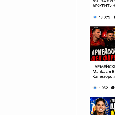
ЛЯТНА БУР
АРЖЕНТИ
13 079
''АРМЕЙСКИ
Мачкаст В
Категория
1 052