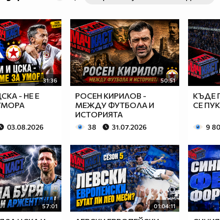
31:36
50:51
СКА - НЕ Е
РОСЕН КИРИЛОВ -
КЪДЕ 
 УМОРА
МЕЖДУ ФУТБОЛА И
СЕ ПУ
ИСТОРИЯТА
03.08.2026
38
31.07.2026
9 8
57:01
01:04:11