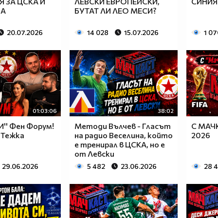
Я ЗА ЦСКА И
ЛЕВСКИ ЕВРОПЕЙСКИ,
СИНИЯ
НА
БУТАТ ЛИ ЛЕО МЕСИ?
20.07.2026
14 028
15.07.2026
1 07
01:03:06
38:02
'' Фен Форум!
Методи Вълчев - Гласът
С МАЧ
 Тежка
на радио Веселина, който
2026
е тренирал в ЦСКА, но е
от Левски
29.06.2026
5 482
23.06.2026
28 