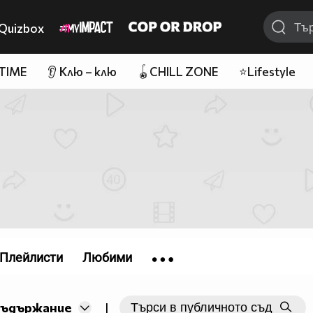
Quizbox
 TIME
👂 Клю – клю
🪀CHILL ZONE
⭐Lifestyle
Плейлисти
Любими
съдържание
|