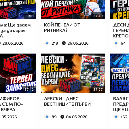
19:11
27:49
ала: Ще дадем
КОЙ ПЕЧЕЛИ ОТ
ДЕСИ 
 за да играе
РИТНИКА?
ГЕРЕН
ШЛ
КРЕПО
28.05.2026
219
26.05.2026
64
37:42
37:27
АМФИРОВ:
ЛЕВСКИ - ДНЕС
ВАЛЯ 
А СЪМ ПО-
ВЕСТНИЦИТЕ ПЪРВИ
ПРЕДР
 ВЧЕРА
ЩЕ Е 
.05.2026
89
04.05.2026
162