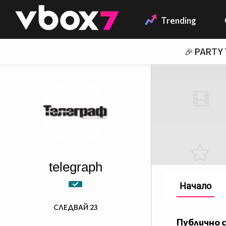
Member of
👾
Trending
🎉 PARTY
telegraph
Начало
СЛЕДВАЙ
23
Публично 