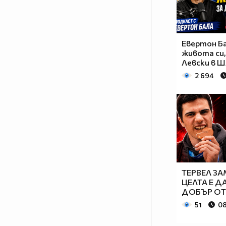
Евертон Б
живота си,
Левски в 
2 694
ТЕРВЕЛ З
ЦЕЛТА Е Д
ДОБЪР ОТ
51
08