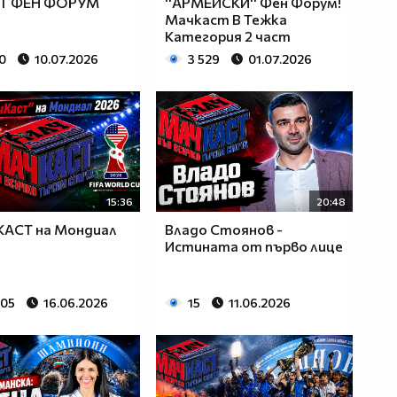
Т ФЕН ФОРУМ
''АРМЕЙСКИ'' Фен Форум!
Мачкаст В Тежка
Категория 2 част
0
10.07.2026
3 529
01.07.2026
15:36
20:48
КАСТ на Мондиал
Владо Стоянов -
Истината от първо лице
405
16.06.2026
15
11.06.2026