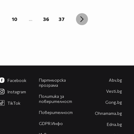
10
...
36
37
Партньорска
Abv.bg
Facebook
програма
Vesti.bg
Instagram
Политика за
поверителност
Gong.bg
TikTok
Поверителност
Оhnamama.bg
GDPR Инфо
Edna.bg