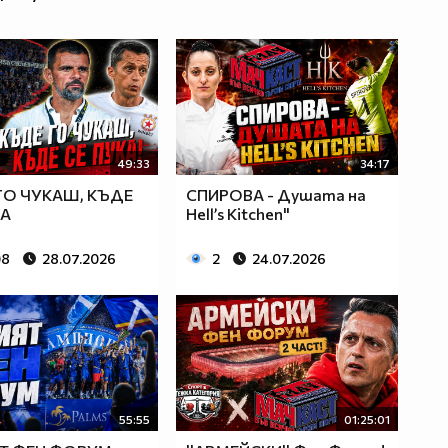
49:33
34:17
ГО ЧУКАШ, КЪДЕ
СПИРОВА - Душата на
КА
Hell’s Kitchen"
08
28.07.2026
2
24.07.2026
55:55
01:25:01