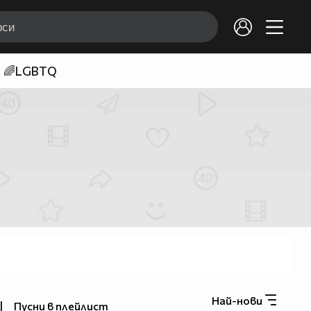
🌈LGBTQ
Най-нови
|
Пусни в плейлист