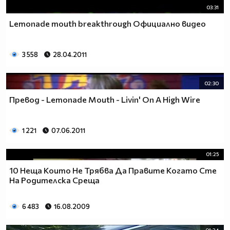
03:31
Lemonade mouth breakthrough Официално видео
3 558
28.04.2011
02:30
Превод - Lemonade Mouth - Livin' On A High Wire
1 221
07.06.2011
01:25
10 Неща Които Не Трябва Да Правите Когато Сте
На Родителска Среща
6 483
16.08.2009