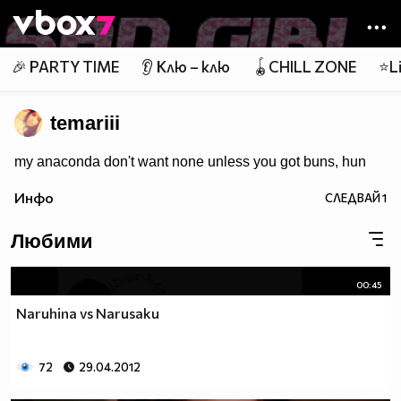
Member of
👾
🎉 PARTY TIME
👂 Клю – клю
🪀CHILL ZONE
⭐Li
temariii
my anaconda don't want none unless you got buns, hun
Инфо
СЛЕДВАЙ
1
Любими
00:45
Naruhina vs Narusaku
72
29.04.2012