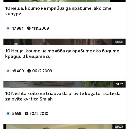
10 неща, които не трябва да правите, ако сте
хирург
17 984
11.11.2009
01:08
10 Неща, които не трябва да правите ако видите
крадци в къщата си
18 409
06.12.2009
01:37
10 Neshta koito ne triabva da pravite kogato iskate da
zalovite kyrtica Smiah
5 558
30.12.2010
01:40