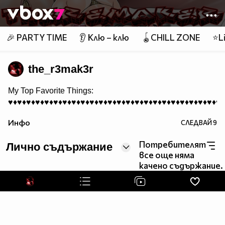
Member of
👾
🎉 PARTY TIME
👂 Клю – клю
🪀CHILL ZONE
⭐Li
the_r3mak3r
My Top Favorite Things:
♥♦♥♦♥♦♥♦♥♦♥♦♥♦♥♦♥♦♥♦♥♦♥♦♥♦♥♦♥♦♥♦♥♦♥♦♥♦♥♦♥♦♥♦♥♦♥
Games:
Инфо
СЛЕДВАЙ
9
♥♦♥♦♥♦♥♦♥♦♥♦♥♦♥♦♥♦♥♦♥♦♥♦♥♦♥♦♥♦♥♦♥♦♥♦♥♦♥♦♥♦♥♦♥♦♥
Потребителят
Лично съдържание
все още няма
качено съдържание.