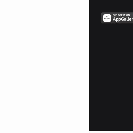
ми,
Когато твоята е там, а ти си във
ръцете ми.
И думите не стигат, за да го
опиша,
Очите ми не мигат, а сънят ми
диша.
И ти си там, нежна като рима,
Живот ми е по-красив, когато
теб те има.Ръцете ми
трепериха, не знам за твоите,
Сърцето вика “Давай”,
Мозъкът му вика “Стой, бе, сега
те няма”
Не плача, смея се,
Въобразявам си щастлив съм,
Гордея се, мразя те,
Не искам да те виждам повече в
живота си.
Обичам те, каквото си е, яд ме е