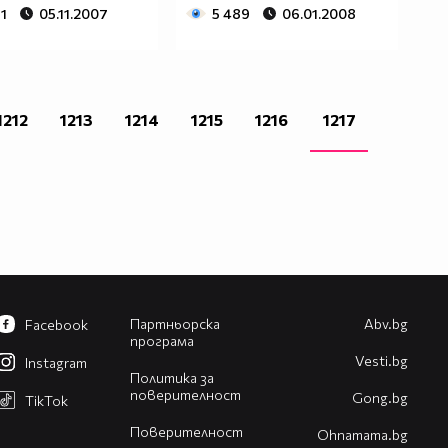
1
05.11.2007
5 489
06.01.2008
1212
1213
1214
1215
1216
1217
Партньорска
Abv.bg
Facebook
програма
Vesti.bg
Instagram
Политика за
поверителност
Gong.bg
TikTok
Поверителност
Оhnamama.bg