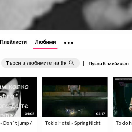
Плейлисти
Любими
|
Пусни в плейлист
04:05
04:17
 - Don`t Jump /
Tokio Hotel - Spring Nicht
Tokio h