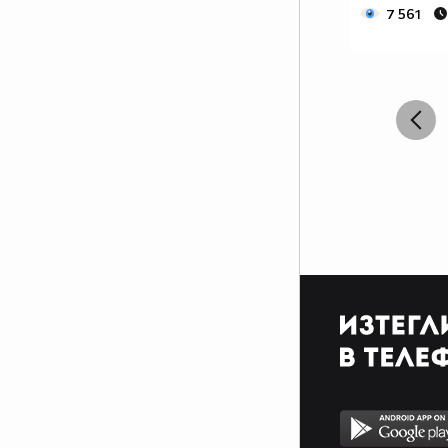
Радостта е малко, с болката съм
7 561
свикнал,
И щом си тръгна, позволи ми да
се върна,
До края на света ще ида, за да
те прегърна.
До сърцето близо, всъщност
толкова далече,
От връзки за година, две ми
писна вече
И разбирам те, когато пак за
мене нямаш време,
Наречи ме крив, затова че искам
да съм с тебе
И кажи ми, откажи ми,
ненавиждам те,
Стига всичко вътре в тебе да
крещи “Обичам те”
И усмивката ще бъде на лицето