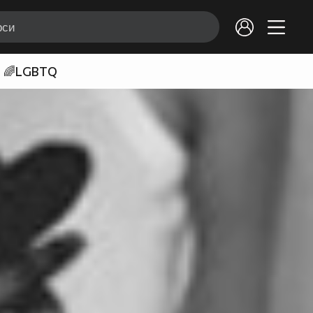
🌈LGBTQ