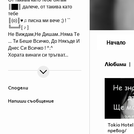
║██║ далече, от такива като
тебе
║(o)║♥♫ писна ми вече ;) ! ``
╚══╝[ ♪ ]
Не Виждам,Hе Дишам..Hяма Tе
... Ти Беше Всичко, До Някъде И
Начало
Днес Си Всичкo ! ^.^
Хората винаги си тръгват...
Идват, когато не ги чакаш и си
Любими
|
отиват, когато имаш най-голяма
нужда от тях!И... ако наистина
цените нещо, не го оставяйте
Сподели
просто да си тръгне, защото в
повече случаи няма да се
Напиши съобщение
върне....
_
_XXXXXXXX________________XXXXXX_
В очите ви ще видя до къде съм
Tokio Hotel
превод/
стигнал