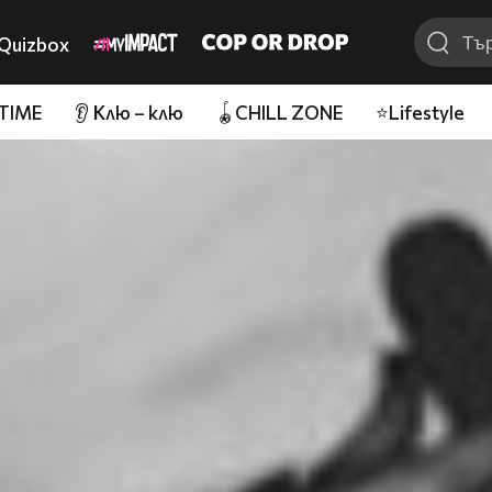
Quizbox
 TIME
👂 Клю – клю
🪀CHILL ZONE
⭐Lifestyle