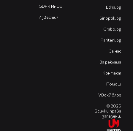
GDPR Инфо
Edna.bg
Известия
Sinoptik.bg
Grabo.bg
Pariteni.bg
За нас
За реклама
Контакт
Помощ
VBox7 блог
© 2026
Всички права
запазени.