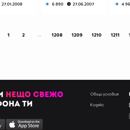
27.01.2008
6 890
27.06.2007
4 96
1
2
...
1208
1209
1210
1211
Общи условия
Кодекс