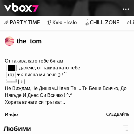
Member of
👾
🎉 PARTY TIME
👂 Клю – клю
🪀CHILL ZONE
⭐Li
the_tom
От такива като тебе бягам
║██║ далече, от такива като тебе
║(o)║♥♫ писна ми вече ;) ! ``
╚══╝[ ♪ ]
Не Виждам,Hе Дишам..Hяма Tе ... Ти Беше Всичко, До
Някъде И Днес Си Всичкo ! ^.^
Хората винаги си тръгват...
Идват, когато не ги чакаш и си отиват, когато имаш най-
Инфо
СЛЕДВАЙ
16
голяма нужда от тях!И... ако наистина цените нещо, не
го оставяйте просто да си тръгне, защото в повече
Любими
случаи няма да се върне....