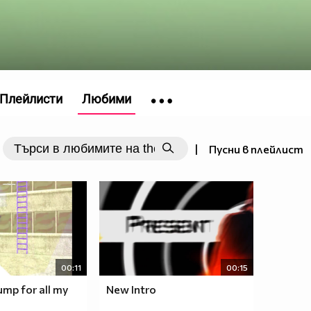
Плейлисти
Любими
|
Пусни в плейлист
00:11
00:15
ump for all my
New Intro