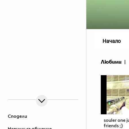
Начало
Любими
|
Сподели
souler one j
friends ;}
Напиши съобщение