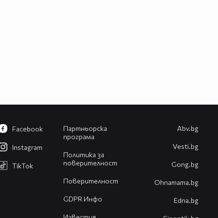
Партньорска
Abv.bg
Facebook
програма
Vesti.bg
Instagram
Политика за
поверителност
Gong.bg
TikTok
Поверителност
Оhnamama.bg
GDPR Инфо
Edna.bg
Известия