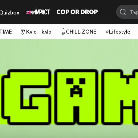
Quizbox
 TIME
👂 Клю – клю
🪀CHILL ZONE
⭐Lifestyle