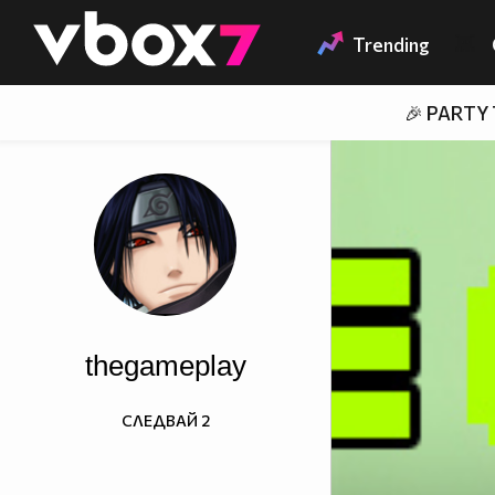
Member of
👾
Trending
🎉 PARTY
thegameplay
СЛЕДВАЙ
2