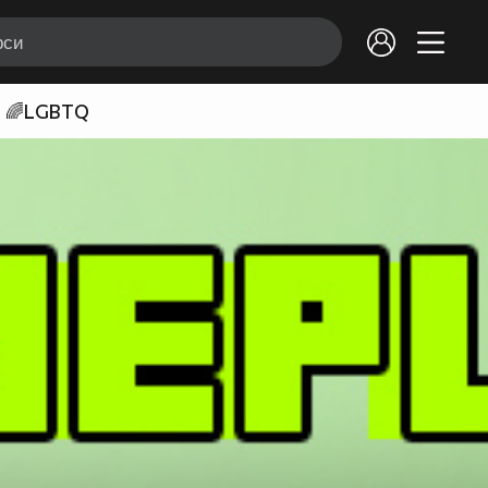
🌈LGBTQ