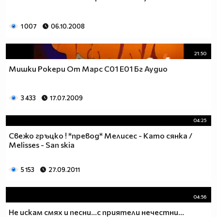
1 007
06.10.2008
21:50
Мишки Рокери От Марс С01 Е01 Бг Аудио
3 433
17.07.2009
04:25
Свежо гръцко ! *превод* Мелисес - Като сянка /
Melisses - San skia
5 153
27.09.2011
04:56
Не искам смях и песни...с приятели нечестни...