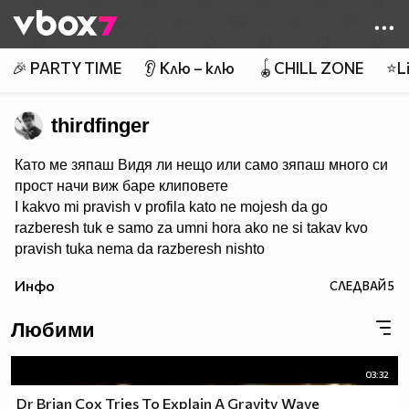
Member of
👾
🎉 PARTY TIME
👂 Клю – клю
🪀CHILL ZONE
⭐Li
thirdfinger
Като ме зяпаш Видя ли нещо или само зяпаш много си
прост начи виж баре клиповете
I kakvo mi pravish v profila kato ne mojesh da go
razberesh tuk e samo za umni hora ako ne si takav kvo
pravish tuka nema da razberesh nishto
Инфо
СЛЕДВАЙ
5
Любими
03:32
Dr Brian Cox Tries To Explain A Gravity Wave