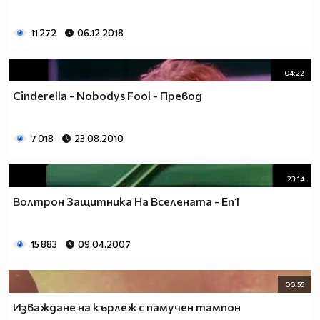
11 272
06.12.2018
04:22
Cinderella - Nobodys Fool - Превод
7 018
23.08.2010
23:14
Волтрон Защитника На Вселената - Еп1
15 883
09.04.2007
00:55
Изваждане на кърлеж с памучен тампон