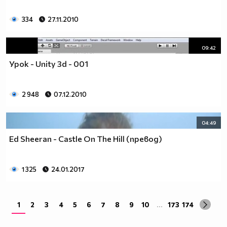
334
27.11.2010
09:42
Урок - Unity 3d - 001
2 948
07.12.2010
04:49
Ed Sheeran - Castle On The Hill (превод)
1 325
24.01.2017
1
2
3
4
5
6
7
8
9
10
...
173
174