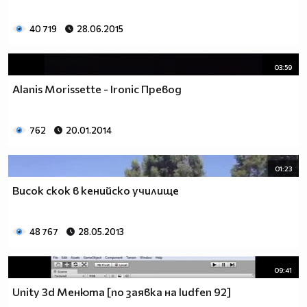
40 719
28.06.2015
03:59
Alanis Morissette - Ironic Превод
762
20.01.2014
01:23
Висок скок в кенийско училище
48 767
28.05.2013
09:41
Unity 3d Менюта [по заявка на ludfen 92]