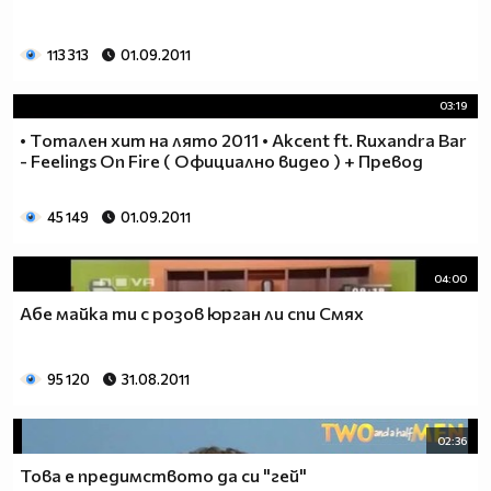
113 313
01.09.2011
03:19
• Тoтален xит на лято 2011 • Akcent ft. Ruxandra Bar
- Feelings On Fire ( Официално видео ) + Превод
45 149
01.09.2011
04:00
Абе майка ти с розов юрган ли спи Смях
95 120
31.08.2011
02:36
Това е предимството да си "гей"