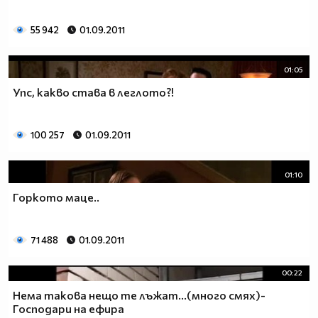
55 942
01.09.2011
01:05
Упс, какво става в леглото?!
100 257
01.09.2011
01:10
Горкото маце..
71 488
01.09.2011
00:22
Нема такова нещо те лъжат...(много смях)-
Господари на ефира