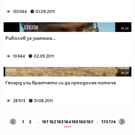
133 064
01.09.2011
01:25
Риболов за зимнина...
10 664
02.09.2011
01:37
Гепард учи братчето си да преодолее поточе
28 973
31.08.2011
1
2
...
161
162
163
164
165
166
167
...
173
174