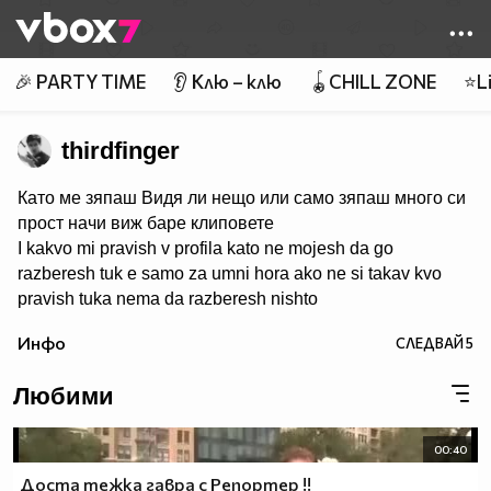
Member of
👾
🎉 PARTY TIME
👂 Клю – клю
🪀CHILL ZONE
⭐Li
thirdfinger
Като ме зяпаш Видя ли нещо или само зяпаш много си
прост начи виж баре клиповете
I kakvo mi pravish v profila kato ne mojesh da go
razberesh tuk e samo za umni hora ako ne si takav kvo
pravish tuka nema da razberesh nishto
Инфо
СЛЕДВАЙ
5
Любими
00:40
Доста тежка гавра с Репортер !!