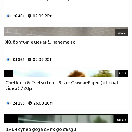
76 461
02.09.2011
01:22
Животът е ценен!...пазете го
84 861
02.09.2011
03:30
Chetkata & Tsetso feat. Sisa - Слънчев ден (official
video) 720p
24 295
26.08.2011
08:40
8мин супер доза смях до сълзи