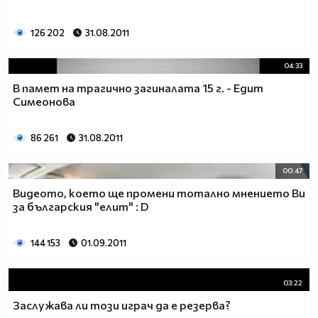
126 202
31.08.2011
04:33
В памет на трагично загиналата 15 г. - Едит
Симеонова
86 261
31.08.2011
00:47
Видеото, което ще промени тотално мнението Ви
за българския "елит" : D
144 153
01.09.2011
03:22
Заслужава ли този играч да е резерва?