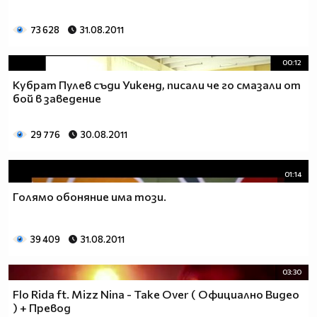
73 628
31.08.2011
00:12
Кубрат Пулев съди Уикенд, писали че го смазали от
бой в заведение
29 776
30.08.2011
01:14
Голямо обоняние има този.
39 409
31.08.2011
03:30
Flo Rida ft. Mizz Nina - Take Over ( Официално Видео
) + Превод