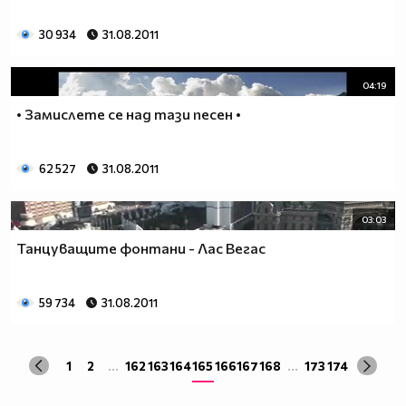
30 934
31.08.2011
04:19
• Замислете се над тази песен •
62 527
31.08.2011
03:03
Танцуващите фонтани - Лас Вегас
59 734
31.08.2011
1
2
...
162
163
164
165
166
167
168
...
173
174