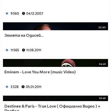
9 560
04.12.2007
02:40
Земята на Одисей...
11 565
11.08.2011
04:43
Eminem - Love You More (music Video)
3 328
05.01.2011
03:48
Destinee & Paris - True Love ( Официално Видео ) +
Превод