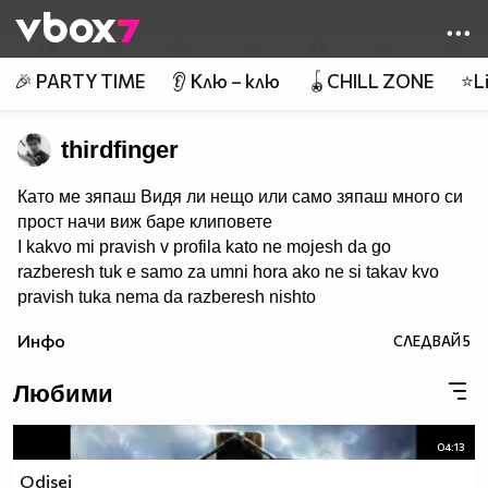
Member of
👾
🎉 PARTY TIME
👂 Клю – клю
🪀CHILL ZONE
⭐Li
thirdfinger
Като ме зяпаш Видя ли нещо или само зяпаш много си
прост начи виж баре клиповете
I kakvo mi pravish v profila kato ne mojesh da go
razberesh tuk e samo za umni hora ako ne si takav kvo
pravish tuka nema da razberesh nishto
Инфо
СЛЕДВАЙ
5
Любими
04:13
Odisei