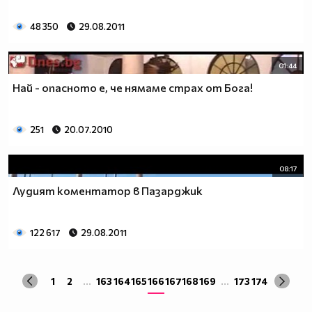
48 350
29.08.2011
01:44
Най - опасното е, че нямаме страх от Бога!
251
20.07.2010
08:17
Лудият коментатор в Пазарджик
122 617
29.08.2011
1
2
...
163
164
165
166
167
168
169
...
173
174