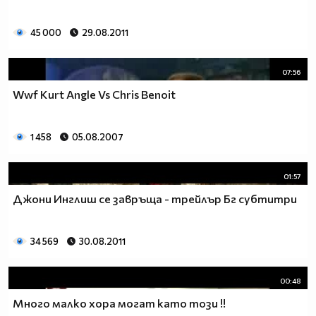
45 000
29.08.2011
07:56
Wwf Kurt Angle Vs Chris Benoit
1 458
05.08.2007
01:57
Джони Инглиш се завръща - трейлър Бг субтитри
34 569
30.08.2011
00:48
Много малко хора могат като този !!