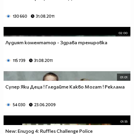
130 660
31.08.2011
02:00
Лудият коментатор - Здрава тренировка
115 739
31.08.2011
01:01
Супер Яки Деца ! Гледайте Какво Могат ! Реклама
54 030
23.06.2009
01:55
New: Епизод 4: Ruffles Challenge Police