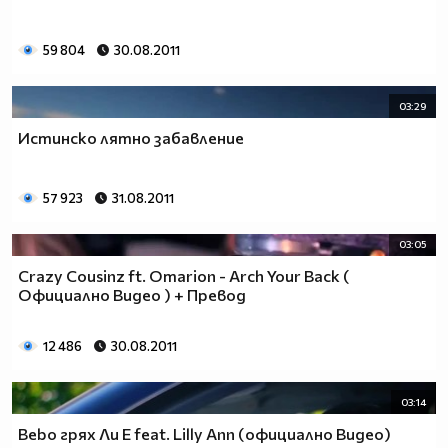
59 804
30.08.2011
03:29
Истинско лятно забавление
57 923
31.08.2011
03:05
Crazy Cousinz ft. Omarion - Arch Your Back (
Официално Видео ) + Превод
12 486
30.08.2011
03:14
Bebo грях Ли Е feat. Lilly Ann (официално Видео)