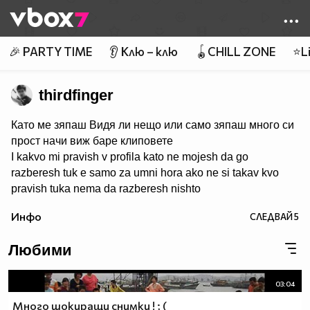
Member of
👾
🎉 PARTY TIME
👂 Клю – клю
🪀CHILL ZONE
⭐Li
thirdfinger
Като ме зяпаш Видя ли нещо или само зяпаш много си
прост начи виж баре клиповете
I kakvo mi pravish v profila kato ne mojesh da go
razberesh tuk e samo za umni hora ako ne si takav kvo
pravish tuka nema da razberesh nishto
Инфо
СЛЕДВАЙ
5
Любими
03:04
Много шокиращи снимки ! ; (