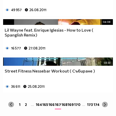
49 957
26.08.2011
04:08
Lil Wayne feat. Enrique Iglesias - How to Love (
Spanglish Remix)
16 577
27.08.2011
03:33
Street Fitness Nessebar Workout ( Събиране )
36 611
25.08.2011
1
2
...
164
165
166
167
168
169
170
...
173
174