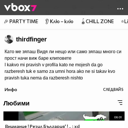
Member of
👾
🎉 PARTY TIME
👂 Клю – клю
🪀CHILL ZONE
⭐Li
thirdfinger
Като ме зяпаш Видя ли нещо или само зяпаш много си
прост начи виж баре клиповете
I kakvo mi pravish v profila kato ne mojesh da go
razberesh tuk e samo za umni hora ako ne si takav kvo
pravish tuka nema da razberesh nishto
Инфо
СЛЕДВАЙ
5
Любими
06:01
Внимание ! Резил България' ! .. ; xd