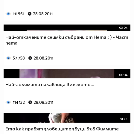
111 961
28.08.2011
03:04
Най-откачените снимки събрани от Нета ; ) - Част
пета
57 758
28.08.2011
00:34
Най-голямата палавница в леглото...
114 132
28.08.2011
01:24
Ето как правят зловещите звуци във Филмите