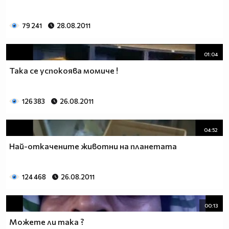
79 241
28.08.2011
01:04
Така се успокоява момиче !
126 383
26.08.2011
04:52
Най-откачените животни на планетата
124 468
26.08.2011
00:13
Можете ли така ?