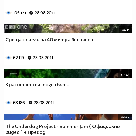
106 171
28.08.2011
04:15
Среща с пчели на 40 метра височина
62 119
28.08.2011
07:42
Красотата на този свят...
68 186
28.08.2011
03:20
The Underdog Project - Summer Jam ( Официално
видео ) + Превод