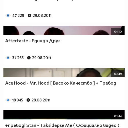
47 229
29.08.2011
04:10
Aftertaste - Един за Друг
37 265
29.08.2011
03:49
Ace Hood - Mr. Hood [ Високо Качество ] + Превод
18 945
28.08.2011
03:44
+превод! Stan - Тaksidepse Me ( Официално видео )