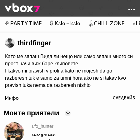
Member of
👾
🎉 PARTY TIME
👂 Клю – клю
🪀CHILL ZONE
⭐Li
thirdfinger
Като ме зяпаш Видя ли нещо или само зяпаш много си
прост начи виж баре клиповете
I kakvo mi pravish v profila kato ne mojesh da go
razberesh tuk e samo za umni hora ako ne si takav kvo
pravish tuka nema da razberesh nishto
Инфо
СЛЕДВАЙ
5
Моите приятели
ufo_hunter
14 год. 11 мес.