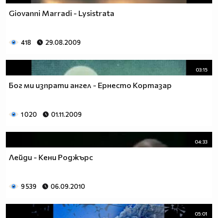
Giovanni Marradi - Lysistrata
418
29.08.2009
03:15
Бог ми изпрати ангел - Ернесто Кортазар
1 020
01.11.2009
04:33
Лейди - Кени Роджърс
9 539
06.09.2010
05:01