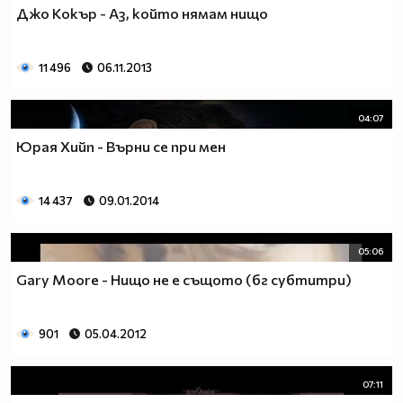
Джо Кокър - Аз, който нямам нищо
11 496
06.11.2013
04:07
Юрая Хийп - Върни се при мен
14 437
09.01.2014
05:06
Gary Moore - Нищо не е същото (бг субтитри)
901
05.04.2012
07:11