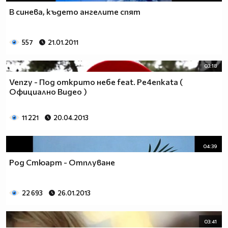
В синева, където ангелите спят
557
21.01.2011
03:18
Venzy - Под открито небе feat. Pe4enkata (
Официално Видео )
11 221
20.04.2013
04:39
Род Стюарт - Отплуване
22 693
26.01.2013
03:41