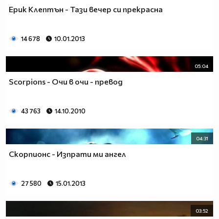
Ерик Клептън - Тази вечер си прекрасна
14 678
10.01.2013
05:04
Scorpions - Очи в очи - превод
43 763
14.10.2010
04:31
Скорпионс - Изпрати ми ангел
27 580
15.01.2013
03:52