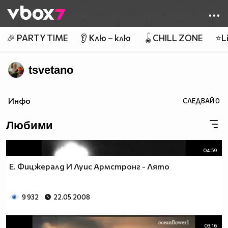
Member of
👾
🎉 PARTY TIME
👂 Клю – клю
🪀CHILL ZONE
⭐Li
tsvetano
Инфо
СЛЕДВАЙ
0
Любими
04:59
Е. Фицжералд И Луис Армстронг - Лято
9 932
22.05.2008
03:16