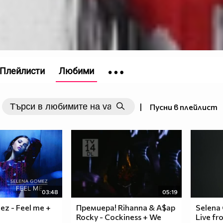
Плейлисти
Любими
|
Пусни в плейлист
03:48
05:19
z - Feel me +
Премиера! Rihanna & A$ap
Selena 
Rocky - Cockiness + We
Live fr