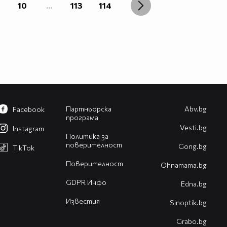
10
...
113
114
Партньорска
Abv.bg
Facebook
програма
Vesti.bg
Instagram
Политика за
поверителност
Gong.bg
TikTok
Поверителност
Оhnamama.bg
GDPR Инфо
Edna.bg
Известия
Sinoptik.bg
Grabo.bg