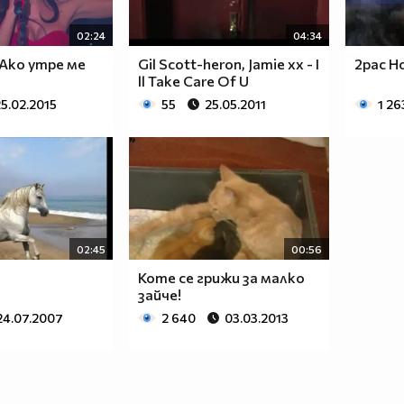
02:24
04:34
 Ако утре ме
Gil Scott-heron, Jamie xx - I
2pac H
ll Take Care Of U
5.02.2015
55
25.05.2011
1 26
02:45
00:56
Коте се грижи за малко
зайче!
24.07.2007
2 640
03.03.2013