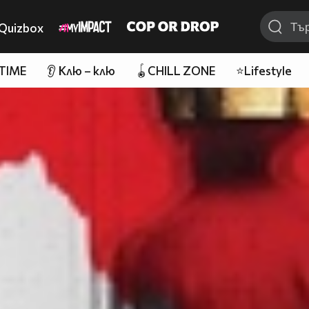
Quizbox
 TIME
👂 Клю – клю
🪀CHILL ZONE
⭐Lifestyle