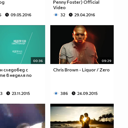
од
Penny Foster) Official
Video
5
09.05.2016
32
29.04.2016
00:36
09:29
н следобед с
Chris Brown - Liquor / Zero
е в неделя по
83
23.11.2015
386
24.09.2015