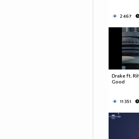
2 467
Drake ft. R
Good
11 351