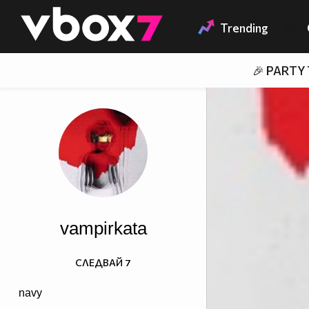
Member of
👾
Trending
🎉 PARTY
vampirkata
СЛЕДВАЙ
7
navy