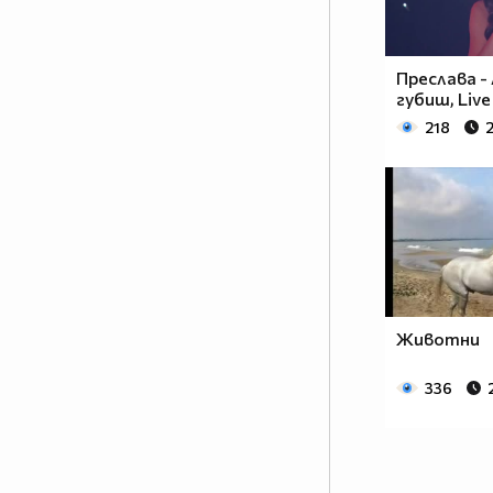
Преслава -
губиш, Live
218
2
Животни
336