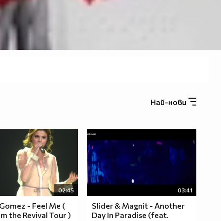
Най-нови
02:45
03:41
Gomez - Feel Me (
Slider & Magnit - Another
om the Revival Tour )
Day In Paradise (feat.