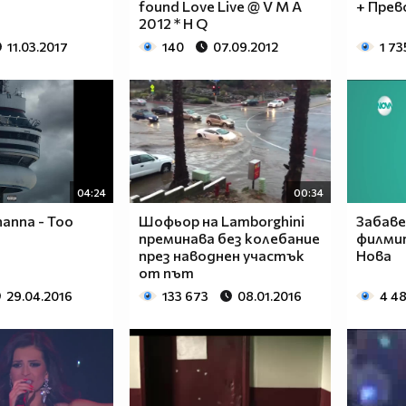
found Love Live @ V M A
+ Прев
2012 * H Q
11.03.2017
140
07.09.2012
1 73
04:24
00:34
ihanna - Too
Шофьор на Lamborghini
Забаве
преминава без колебание
филмит
през наводнен участък
Нова
от път
29.04.2016
133 673
08.01.2016
4 4