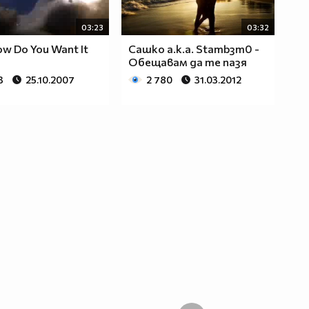
03:23
03:32
ow Do You Want It
Сашко a.k.a. Stambзт0 -
Обещавам да те пазя
3
25.10.2007
2 780
31.03.2012