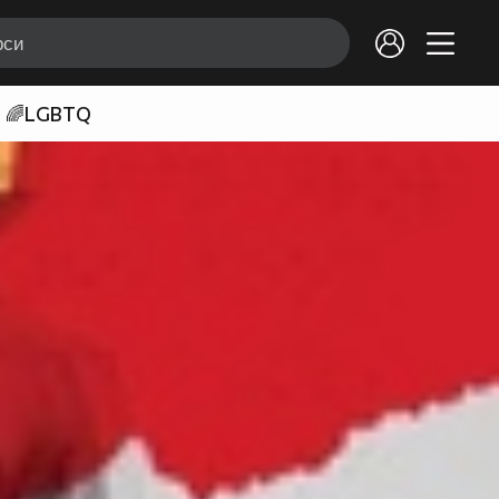
🌈LGBTQ