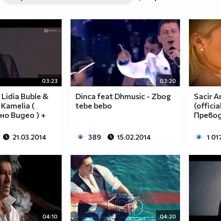
03:23
03:20
 Lidia Buble &
Dinca feat Dhmusic - Zbog
Sacir Am
 Kamelia (
tebe bebo
(offici
о Видео ) +
Прево
21.03.2014
389
15.02.2014
1 01
04:10
04:20