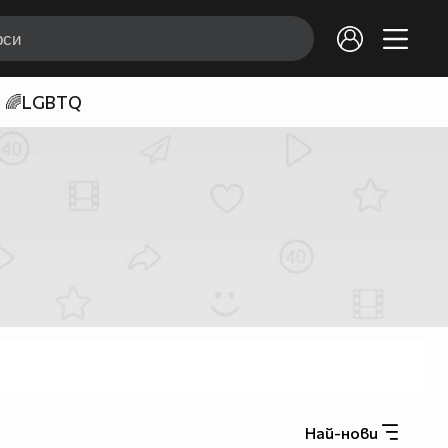
🌈LGBTQ
Най-нови