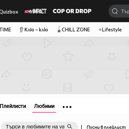
Quizbox
 TIME
👂 Клю – клю
🪀CHILL ZONE
⭐Lifestyle
Плейлисти
Любими
|
Пусни в плейлист