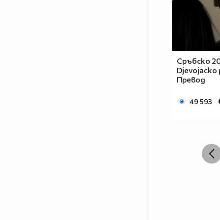
Сръбско 20
Djevojacko 
Превод
49 593