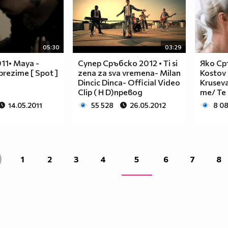
05:30
03:29
11• Maya -
Супер Сръбско 2012 • Ti si
Яко Ср
prezime [ Spot ]
zena za sva vremena- Milan
Kostov 
Dincic Dinca- Official Video
Kruseva
Clip ( H D)превод
me/ Te 
14.05.2011
55 528
26.05.2012
8 0
1
2
3
4
5
6
7
8