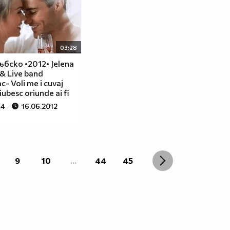
03:28
ъбско •2012• Jelena
& Live band
c- Voli me i cuvaj
iubesc oriunde ai fi
84
16.06.2012
9
10
...
44
45