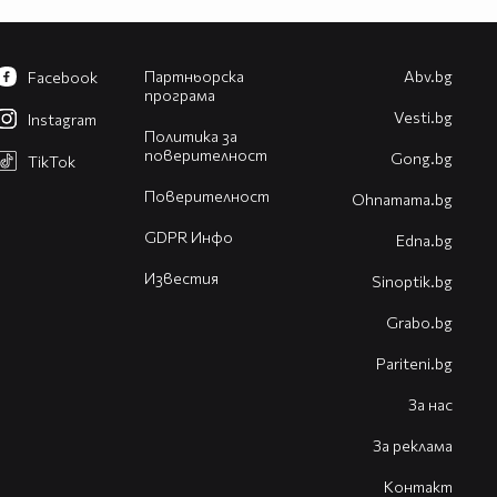
Партньорска
Abv.bg
Facebook
програма
Vesti.bg
Instagram
Политика за
поверителност
Gong.bg
TikTok
Поверителност
Оhnamama.bg
GDPR Инфо
Edna.bg
Известия
Sinoptik.bg
Grabo.bg
Pariteni.bg
За нас
За реклама
Контакт