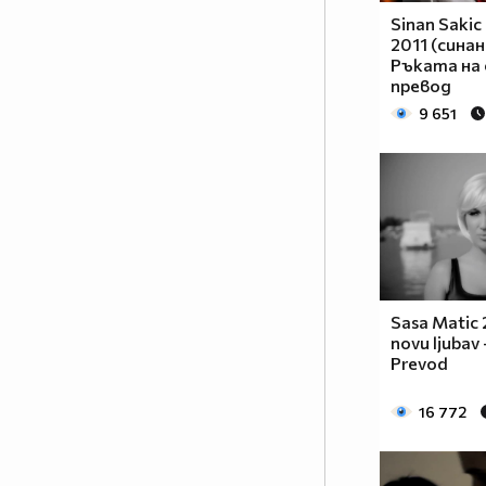
Sinan Sakic 
2011 (синан
Ръката на
превод
9 651
Sasa Matic 2
novu ljubav -
Prevod
16 772