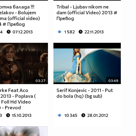
тна балада !!!
Tribal - Ljubav nikom ne
elakov - Bolujem
dam (official Video) 2013 #
a (official video)
Превод
4 # Превод
94
07.12.2013
1 582
22.11.2013
03:27
03:49
rke Feat Aco
Serif Konjevic - 2011 - Put
 2013 - Poplava (
do bola (hq) (bg sub)
l Foll Hd Video
 - Prevod
3
15.10.2013
10 345
28.01.2012