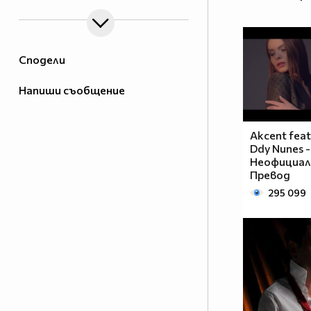
Сподели
Напиши съобщение
Akcent feat
Ddy Nunes -
Неофициалн
Превод
295 099