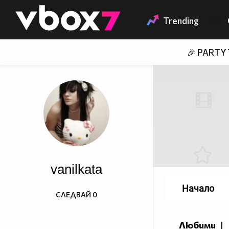
Member of
👾
Trending
🎉 PARTY
vanilkata
Начало
СЛЕДВАЙ
0
Любими
|