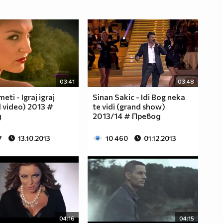
03:41
03:48
eti - Igraj igraj
Sinan Sakic - Idi Bog neka
al video) 2013 #
te vidi (grand show)
д
2013/14 # Превод
7
13.10.2013
10 460
01.12.2013
04:16
04:15