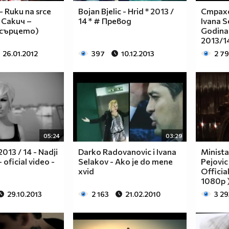
- Ruku na srce
Bojan Bjelic - Hrid * 2013 /
Страхо
 Сакич –
14 * # Превод
Ivana S
 сърцето)
Godinam
2013/1
26.01.2012
397
10.12.2013
2 7
05:24
03:29
013 / 14 - Nadji
Darko Radovanovic i Ivana
Minista
 oficial video -
Selakov - Ako je do mene
Pejovic
xvid
Officia
1080p )
29.10.2013
2 163
21.02.2010
3 29