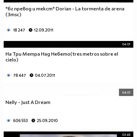
*бг превод и текст* Dorian - La tormenta de arena
(3msc)
18 247
12.09.2011
04:01
На Три Метра Над Небето(tres metros sobre el
cielo)
78 447
04.07.2011
04:01
Nelly - Just A Dream
606 553
25.09.2010
03:48