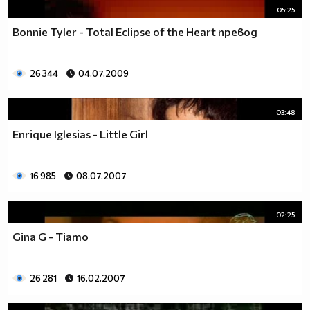
05:25
Bonnie Tyler - Total Eclipse of the Heart превод
26 344
04.07.2009
03:48
Enrique Iglesias - Little Girl
16 985
08.07.2007
02:25
Gina G - Tiamo
26 281
16.02.2007