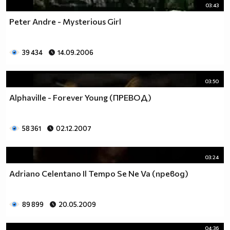
03:43
Peter Andre - Mysterious Girl
39 434
14.09.2006
03:50
Alphaville - Forever Young (ПРЕВОД)
58 361
02.12.2007
03:24
Adriano Celentano Il Tempo Se Ne Va (превод)
89 899
20.05.2009
04:36