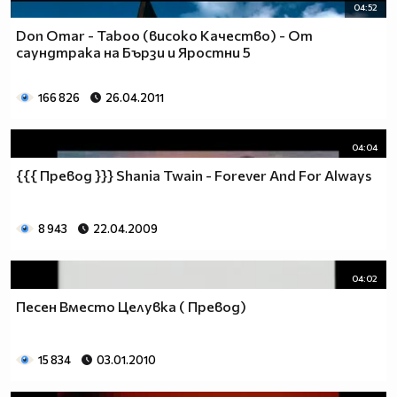
04:52
Don Omar - Taboo (високо Качество) - От
саундтрака на Бързи и Яростни 5
166 826
26.04.2011
04:04
{{{ Превод }}} Shania Twain - Forever And For Always
8 943
22.04.2009
04:02
Песен Вместо Целувка ( Превод)
15 834
03.01.2010