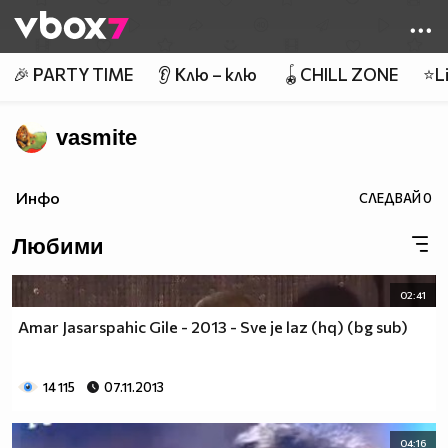
Member of
👾
🎉 PARTY TIME
👂 Клю – клю
🪀CHILL ZONE
⭐Li
vasmite
Инфо
СЛЕДВАЙ
0
Любими
02:41
Amar Jasarspahic Gile - 2013 - Sve je laz (hq) (bg sub)
14 115
07.11.2013
04:16