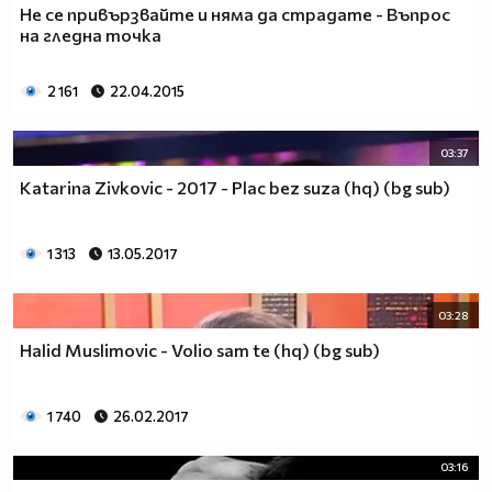
Не се привързвайте и няма да страдате - Въпрос
на гледна точка
2 161
22.04.2015
03:37
Katarina Zivkovic - 2017 - Plac bez suza (hq) (bg sub)
1 313
13.05.2017
03:28
Halid Muslimovic - Volio sam te (hq) (bg sub)
1 740
26.02.2017
03:16