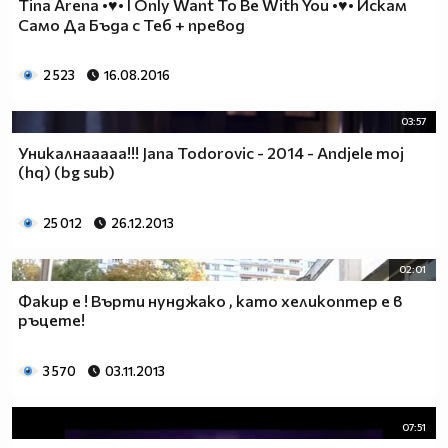
Tina Arena •♥• I Only Want To Be With You •♥• Искам
Само Да Бъда с Теб + превод
2 523
16.08.2016
03:57
Уникалнааааа!!! Jana Todorovic - 2014 - Andjele moj
(hq) (bg sub)
25 012
26.12.2013
02:01
Факир е ! Върти нунджако , като хеликоптер е в
ръцете!
3 570
03.11.2013
07:51