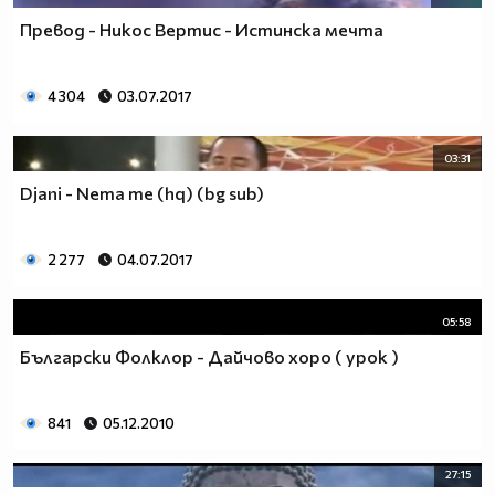
Превод - Никос Вертис - Истинска мечта
4 304
03.07.2017
03:31
Djani - Nema me (hq) (bg sub)
2 277
04.07.2017
05:58
Български Фолклор - Дайчово хоро ( урок )
841
05.12.2010
27:15