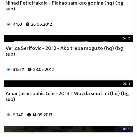
Nihad Fetic Hakala - Plakao sam kao godina (hq) (bg
sub)
4 153
26.06.2012
04:15
Verica Serifovic - 2012 - Ako treba mogu to (hq) (bg
sub)
31 537
28.05.2012
03:18
Amar Jasarspahic Gile - 2013 - Mozda smo i mi (hq) (bg
sub)
9 740
14.09.2013
04:02