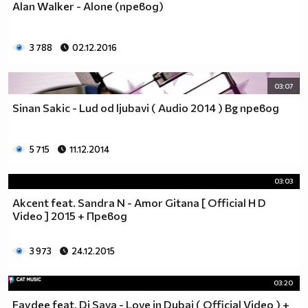
Alan Walker - Alone (превод)
3 788
02.12.2016
03:07
Sinan Sakic - Lud od ljubavi ( Audio 2014 ) Bg превод
5 715
11.12.2014
03:03
Akcent feat. Sandra N - Amor Gitana [ Official H D
Video ] 2015 + Превод
3 973
24.12.2015
03:20
Faydee feat. Dj Sava - Love in Dubai ( Official Video ) +