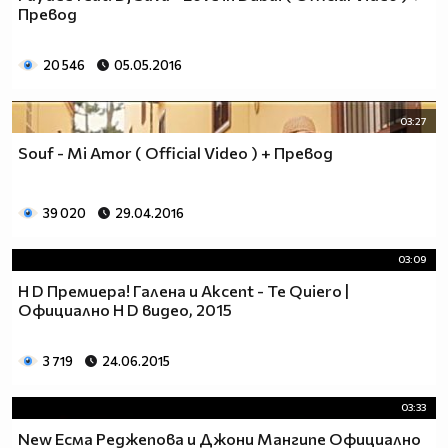
Превод
20 546
05.05.2016
03:27
Souf - Mi Amor ( Official Video ) + Превод
39 020
29.04.2016
03:09
H D Премиера! Галена и Akcent - Te Quiero |
Официално H D видео, 2015
3 719
24.06.2015
03:33
New Есма Реджепова и Джони Мангипе Официално