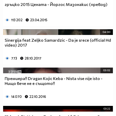
гръцко 2015 Цената - Йоргос Мазонакис (превод)
113 202
23.04.2015
04:00
Sinergija feat Zeljko Samardzic - Da je srece (official Hd
video) 2017
773
28.10.2017
03:02
Премиера!! Dragan Kojic Keba - Nista vise nije isto -
Нищо вече не е същото!!
14 070
22.10.2016
03:22