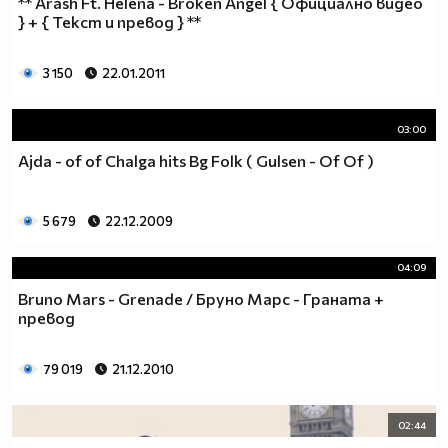
** Arash Ft. Helena - Broken Angel { Официално видео
} + { Текст и превод } **
3 150
22.01.2011
03:00
Ajda - of of Chalga hits Bg Folk ( Gulsen - Of Of )
5 679
22.12.2009
04:09
Bruno Mars - Grenade / Бруно Марс - Граната +
превод
79 019
21.12.2010
02:44