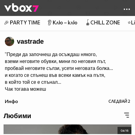
Member of
👾
🎉 PARTY TIME
👂 Клю – клю
🪀CHILL ZONE
⭐Li
vastrade
"Преди да започнеш да осъждаш някого,
вземи неговите обувки, мини по неговия път,
пробвай неговите сълзи, усети неговата болка...
и когато се спънеш във всеки камък на пътя,
в който той се е спънал...
Чак тогава можеш
да му кажеш как да живее живота си."
Инфо
СЛЕДВАЙ
2
................................................................................................
Любовта започва, когато се разбирате без да говорите
Любими
и свършва, когато си говорите без да се разбирате.
04:16