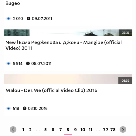
Видео
2 010
09.07.2011
03:33
New ! Есма Реджепова и Джони - Mangipe (official
Video) 2011
9 914
08.07.2011
03:36
Malou - Des Me (official Video Clip) 2016
518
03.10.2016
1
2
...
5
6
7
8
9
10
11
...
77
78