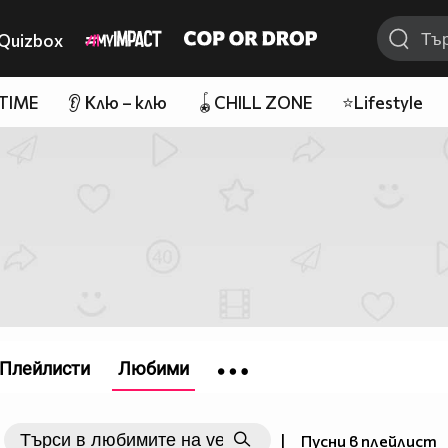
Quizbox
 TIME
👂 Клю – клю
🪀CHILL ZONE
⭐Lifestyle
Плейлисти
Любими
|
Пусни в плейлист