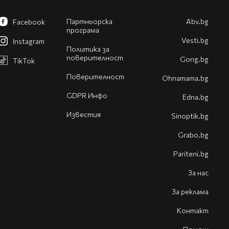
Партньорска
Abv.bg
Facebook
програма
Vesti.bg
Instagram
Политика за
поверителност
Gong.bg
TikTok
Поверителност
Оhnamama.bg
GDPR Инфо
Edna.bg
Известия
Sinoptik.bg
Grabo.bg
Pariteni.bg
За нас
За реклама
Контакт