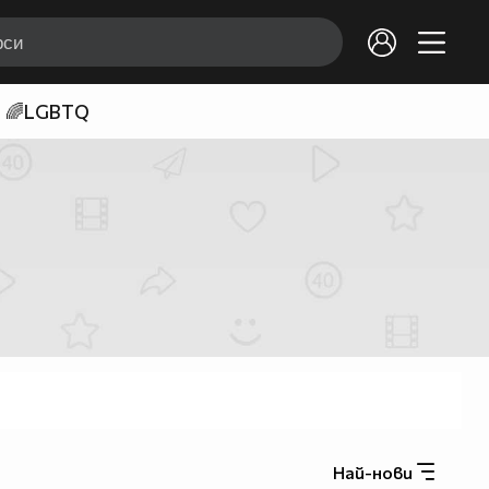
🌈LGBTQ
Най-нови