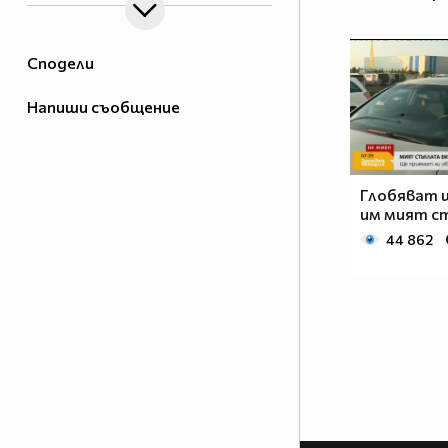
Сподели
Напиши съобщение
Глобяват 
им мият с
44 862