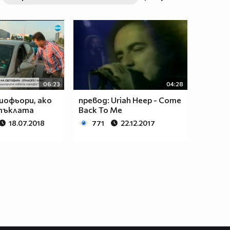
06:23
04:28
шофьори, ако
превод: Uriah Heep - Come
тъклата
Back To Me
18.07.2018
771
22.12.2017