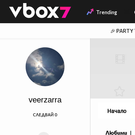
Member of
👾
Trending
🎉 PARTY
veerzarra
Начало
СЛЕДВАЙ
0
Любими
|