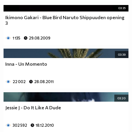
03:35
Ikimono Gakari - Blue Bird Naruto Shippuuden opening
3
1 135
29.08.2009
03:39
Inna - Un Momento
22 002
28.08.2011
03:20
Jessie J - Do It Like A Dude
302 592
18.12.2010