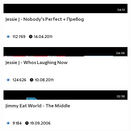
04:13
Jessie J - Nobody's Perfect + Превод
112 769
14.04.2011
04:06
Jessie J - Whos Laughing Now
124 626
10.08.2011
02:58
Jimmy Eat World - The Middle
9 184
19.09.2006