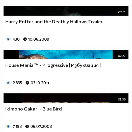
02:31
Harry Potter and the Deathly Hallows Trailer
430
10.06.2009
07:27
House Mania ™ - Progressive | Избухвация |
2 835
03.10.2011
03:36
Ikimono Gakari - Blue Bird
7 198
06.07.2008