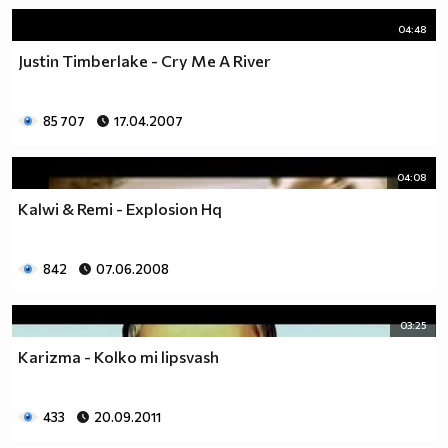
04:48
Justin Timberlake - Cry Me A River
85 707
17.04.2007
04:08
Kalwi & Remi - Explosion Hq
842
07.06.2008
03:25
Karizma - Kolko mi lipsvash
433
20.09.2011