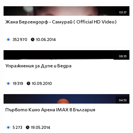
03:37
Жана Бергендорф - Самурай ( Official HD Video)
352 970
10.06.2014
08:35
Упражнения за Дупе и Бедра
19 319
10.09.2010
04:53
Първото Кино Арена IMAX в България
5 273
19.05.2014