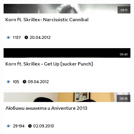
03:11
Коrn ft. Skrillex- Narcissistic Cannibal
1 137
20.04.2012
03:43
Korn ft. Skrillex - Get Up [sucker Punch]
105
09.04.2012
09:35
Любими анимета и Aniventure 2013
29 194
02.09.2013