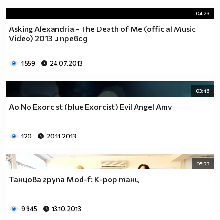
04:23
Asking Alexandria - The Death of Me (official Music
Video) 2013 и превод
1 559
24.07.2013
03:46
Ao No Exorcist (blue Exorcist) Evil Angel Amv
120
20.11.2013
05:23
Танцова група Mod-f: K-pop танц
9 945
13.10.2013