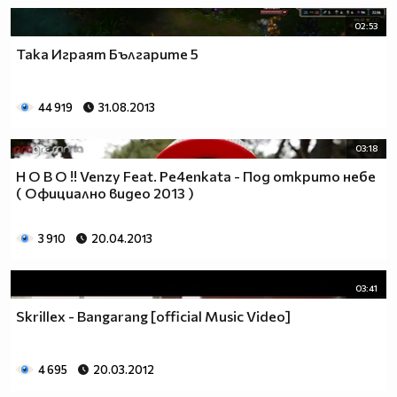
02:53
Така Играят Българите 5
44 919
31.08.2013
03:18
Н О В О !! Venzy Feat. Pe4enkata - Под открито небе
( Официално видео 2013 )
3 910
20.04.2013
03:41
Skrillex - Bangarang [official Music Video]
4 695
20.03.2012