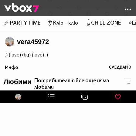
Member of
👾
🎉 PARTY TIME
👂 Клю – клю
🪀CHILL ZONE
⭐Li
vera45972
:) (love) (bg) (love) :)
Инфо
СЛЕДВАЙ
0
Потребителят все още няма
Любими
любими