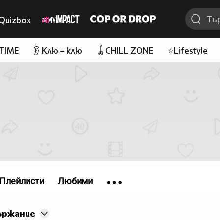
Quizbox
 TIME
👂 Клю – клю
🪀CHILL ZONE
⭐Lifestyle
Плейлисти
Любими
ържание