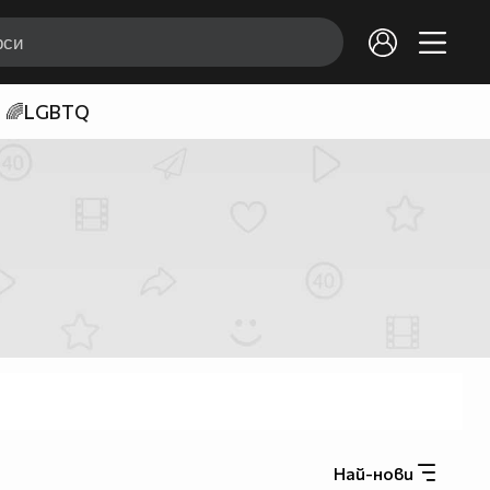
🌈LGBTQ
Най-нови