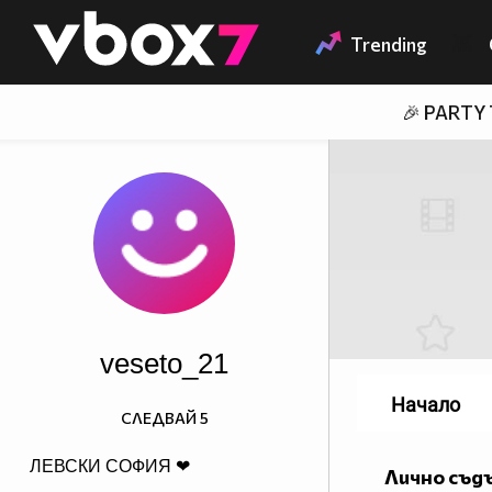
Member of
👾
Trending
🎉 PARTY
veseto_21
Начало
СЛЕДВАЙ
5
ЛЕВСКИ СОФИЯ ❤
Лично съд