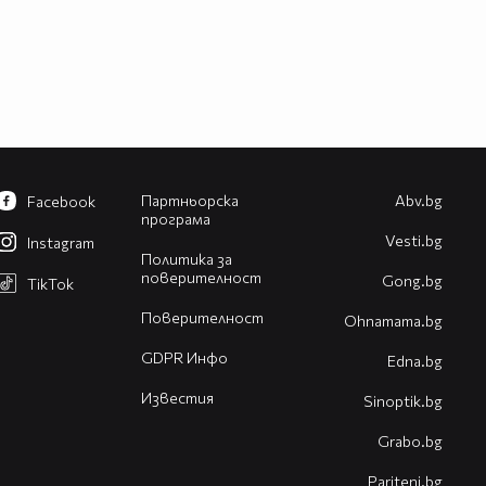
Партньорска
Abv.bg
Facebook
програма
Vesti.bg
Instagram
Политика за
поверителност
Gong.bg
TikTok
Поверителност
Оhnamama.bg
GDPR Инфо
Edna.bg
Известия
Sinoptik.bg
Grabo.bg
Pariteni.bg