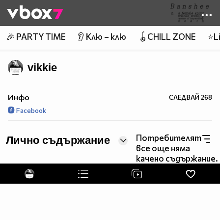
Member of
👾
🎉 PARTY TIME
👂 Клю – клю
🪀CHILL ZONE
⭐Li
vikkie
Инфо
СЛЕДВАЙ
268
Facebook
Потребителят
Лично съдържание
все още няма
качено съдържание.