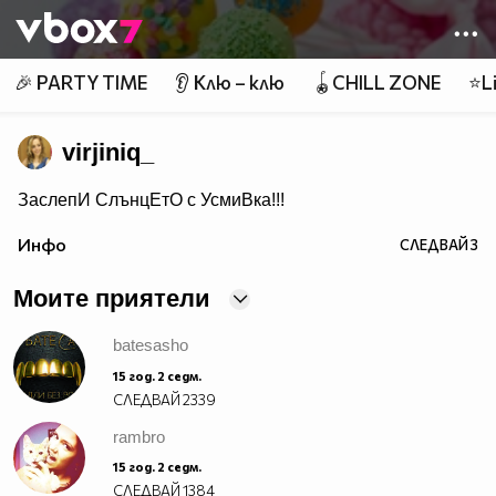
Member of
👾
🎉 PARTY TIME
👂 Клю – клю
🪀CHILL ZONE
⭐Li
virjiniq_
ЗаслепИ СлънцЕтО с УсмиВка!!!
Инфо
СЛЕДВАЙ
3
Моите приятели
batesasho
15 год. 2 седм.
СЛЕДВАЙ
2339
rambro
15 год. 2 седм.
СЛЕДВАЙ
1384