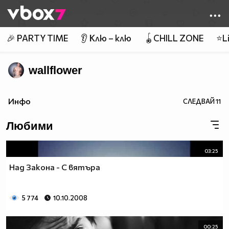
Member of
👾
🎉 PARTY TIME
👂 Клю – клю
🪀CHILL ZONE
⭐Li
wallflower
Инфо
СЛЕДВАЙ
11
Любими
03:25
Над Закона - С вятъра
5 774
10.10.2008
00:25