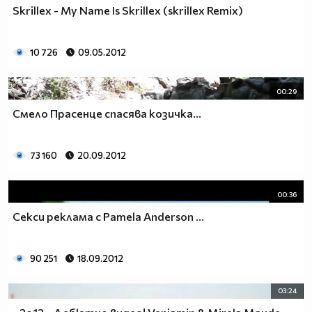
Skrillex - My Name Is Skrillex (skrillex Remix)
10 726
09.05.2012
00:29
Смело Прасенце спасява козичка...
73 160
20.09.2012
00:36
Секси реклама с Pamela Anderson ...
90 251
18.09.2012
03:24