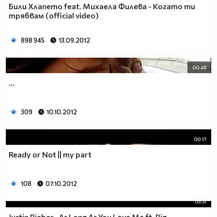
Били Хлапето feat. Михаела Филева - Когато ти
трябвам (official video)
898 945
13.09.2012
00:48
...
309
10.10.2012
00:17
Ready or Not || my part
108
07.10.2012
05:51
Justin Bieber- As Long As You Love Me ft. Big