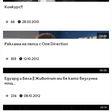
Конкурс!!
66
28.03.2013
00:30
Реклама на пепси с One Direction
359
12.10.2012
03:08
Едуард и Бела || Животът ми бе като безлунна
нощ...
234
08.10.2012
03:18