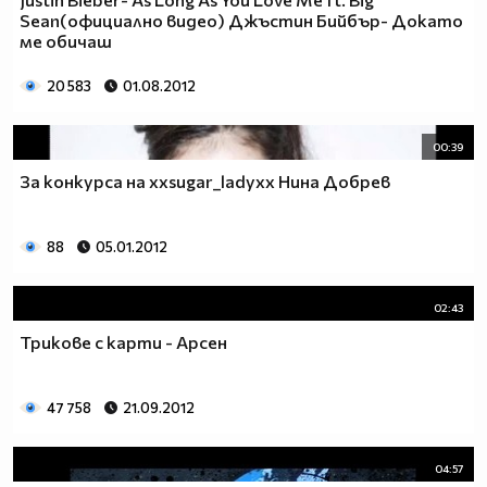
Sean(официално видео) Джъстин Бийбър- Докато
ме обичаш
20 583
01.08.2012
00:39
За конкурса на xxsugar_ladyxx Нина Добрев
88
05.01.2012
02:43
Трикове с карти - Арсен
47 758
21.09.2012
04:57