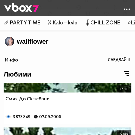
Member of
👾
🎉 PARTY TIME
👂 Клю – клю
🪀CHILL ZONE
⭐Li
wallflower
Инфо
СЛЕДВАЙ
11
Любими
01:20
Смях До Скъсване
3 873 849
07.09.2006
04:56