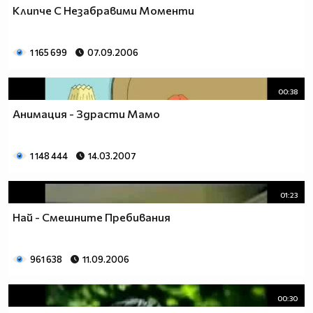
Клипче С Незабравими Моменти
1 165 699
07.09.2006
00:38
Анимация - Здрасти Мамо
1 148 444
14.03.2007
01:23
Най - Смешните Пребивания
961 638
11.09.2006
00:30