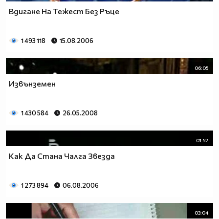
Вдигане На Тежест Без Ръце
1 493 118
15.08.2006
06:05
Извънземен
1 430 584
26.05.2008
01:52
Как Да Стана Чалга Звезда
1 273 894
06.08.2006
03:04