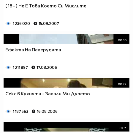
(18+) Не Е Това Което Си Мислите
1 236 020
15.09.2007
00:30
Ефекта На Пеперудата
1 211 897
17.08.2006
00:22
Секс в Кухнята - Запали Ми Дупето
1 187 563
16.08.2006
03:51