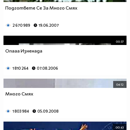
Подгответе Се За Много Смях
2 670 989
19.06.2007
00:37
Опааа Изненада
1 810 264
07.08.2006
04:12
Много Смях
1 803 984
05.09.2008
00:43