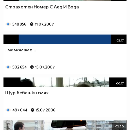
Страхотен Номер С Лед И Вода
548 956
11.07.2007
02:17
..мамомамо...
502 654
15.07.2007
00:17
Щур бебешки смях
497 044
15.07.2006
02:20