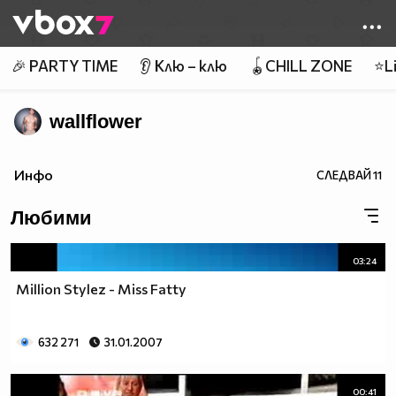
Member of
👾
🎉 PARTY TIME
👂 Клю – клю
🪀CHILL ZONE
⭐Li
wallflower
Инфо
СЛЕДВАЙ
11
Любими
03:24
Million Stylez - Miss Fatty
632 271
31.01.2007
00:41