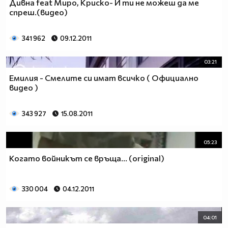
Дивна feat Миро, Криско- И ти не можеш да ме
спреш.(видео)
341 962
09.12.2011
03:21
Емилия - Смелите си имат всичко ( Официално
видео )
343 927
15.08.2011
05:23
Когато войникът се връща... (original)
330 004
04.12.2011
04:01