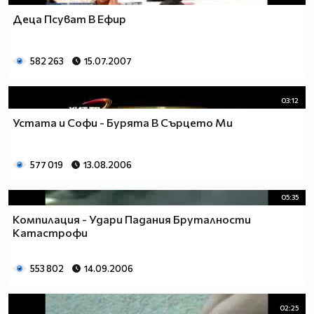
Деца Псуват В Ефир
582 263
15.07.2007
03:12
Устата и Софи - Бурята В Сърцето Ми
577 019
13.08.2006
05:35
Компилация - Удари Падания Бруталности
Катастрофи
553 802
14.09.2006
02:25