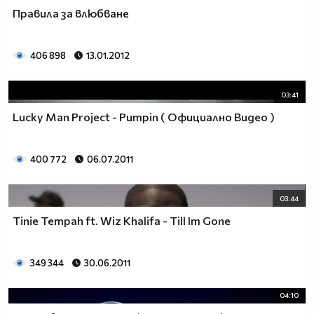
Правила за влюбване
406 898
13.01.2012
03:41
Lucky Man Project - Pumpin ( Официално Видео )
400 772
06.07.2011
03:44
Tinie Tempah ft. Wiz Khalifa - Till Im Gone
349 344
30.06.2011
04:10