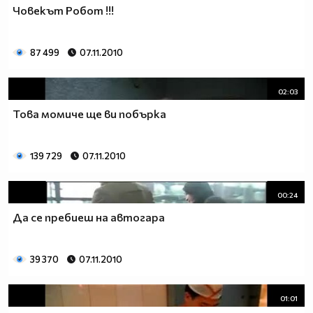
Човекът Робот !!!
87 499
07.11.2010
02:03
Това момиче ще ви побърка
139 729
07.11.2010
00:24
Да се пребиеш на автогара
39 370
07.11.2010
01:01