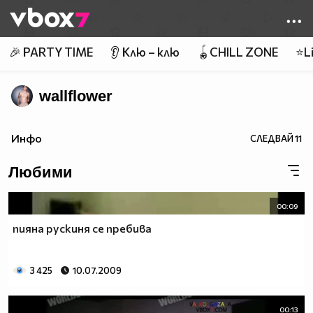
Member of
👾
🎉 PARTY TIME
👂 Клю – клю
🪀CHILL ZONE
⭐Li
wallflower
Инфо
СЛЕДВАЙ
11
Любими
00:09
пияна рускиня се пребива
3 425
10.07.2009
00:13