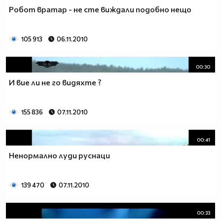
Робот вратар - не сте виждали подобно нещо
105 913
06.11.2010
00:30
И вие ли не го видяхте ?
155 836
07.11.2010
00:41
Ненормално луди руснаци
139 470
07.11.2010
00:33