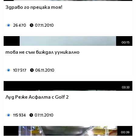
Здраво го прецака тоя!
26 470
07.11.2010
00:15
това не съм виждал ууникално
107 517
06.11.2010
03:33
Луд Реже Асфалта с Golf 2
115 934
07.11.2010
00:39