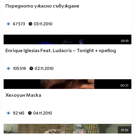
Поредното ужасно събуждане
67 573
03.11.2010
03:53
Enrique Iglesias Feat. Ludacris – Tonight + превод
105 519
02.11.2010
00:21
Хелоуин Маска
92 145
04.11.2010
01:52