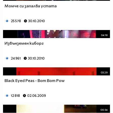
Момче си запалва устата
25 578
30.10.2010
04:18
Извънземен киборг
24 961
30.10.2010
03:29
Black Eyed Peas - Bom Bom Pow
12 818
02.06.2009
00:34