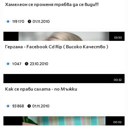
Хамелеон се променя трябва да се види!!!
119 170
01.11.2010
03:50
Гергана - Facebook Cd Rip ( Високо Качество )
1 047
23.10.2010
00:32
Как се прави салата - по Мъжки
93 868
01.11.2010
00:02