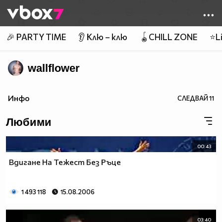
Member of
👾
🎉 PARTY TIME
👂 Клю – клю
🪀CHILL ZONE
⭐Li
wallflower
Инфо
СЛЕДВАЙ
11
Любими
00:43
Вдигане На Тежест Без Ръце
1 493 118
15.08.2006
03:40