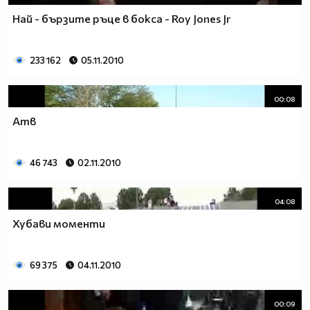
Най - бързите ръце в бокса - Roy Jones Jr
233 162
05.11.2010
00:08
Атв
46 743
02.11.2010
04:08
Хубави моменти
69 375
04.11.2010
00:09