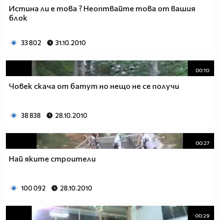
Истина ли е това ? Неоптвайте това от вашия
блок
33 802
31.10.2010
00:10
Човек скача от батут но нещо не се получи
38 838
28.10.2010
00:27
Най яките строители
100 092
28.10.2010
00:29