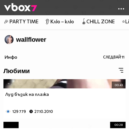
Member of
👾
🎉 PARTY TIME
👂 Клю – клю
🪀CHILL ZONE
⭐Li
wallflower
Инфо
СЛЕДВАЙ
11
Любими
00:43
Луд бъзик на плажа
129 779
27.10.2010
00:28