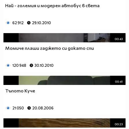
Най - големия и модерен автобус в света
62 912
29.10.2010
00:43
Момиче плаши гаджето си докато спи
120 948
30.10.2010
00:41
Тъпото Куче
21 050
20.08.2006
00:23