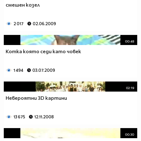
смешен козел
2 017
02.06.2009
00:48
Котка която седи като човек
1 494
03.07.2009
02:19
Невероятни 3D картини
13 675
12.11.2008
00:30