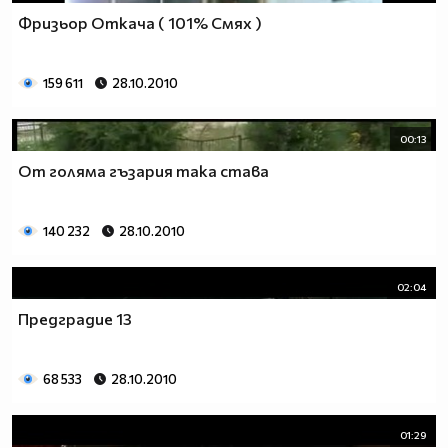
Фризьор Откача ( 101% Смях )
159 611
28.10.2010
00:13
От голяма гъзария така става
140 232
28.10.2010
02:04
Предградие 13
68 533
28.10.2010
01:29