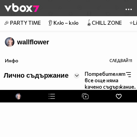
Member of
👾
🎉 PARTY TIME
👂 Клю – клю
🪀CHILL ZONE
⭐Li
wallflower
Инфо
СЛЕДВАЙ
11
Потребителят
Лично съдържание
все още няма
качено съдържание.