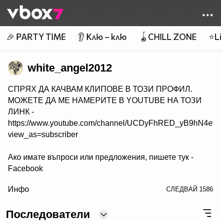
Member of
👾
🎉 PARTY TIME
👂 Клю – клю
🪀CHILL ZONE
⭐Li
white_angel2012
СПРЯХ ДА КАЧВАМ КЛИПОВЕ В ТОЗИ ПРОФИЛ.
МОЖЕТЕ ДА МЕ НАМЕРИТЕ В YOUTUBE НА ТОЗИ
ЛИНК -
https://www.youtube.com/channel/UCDyFhRED_yB9hN4e
view_as=subscriber
Ако имате въпроси или предложения, пишете тук -
Facebook
/>
Инфо
СЛЕДВАЙ
1586
Последователи