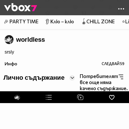
Member of
👾
🎉 PARTY TIME
👂 Клю – клю
🪀CHILL ZONE
⭐Li
worldless
srsly
Инфо
СЛЕДВАЙ
59
Потребителят
Лично съдържание
все още няма
качено съдържание.