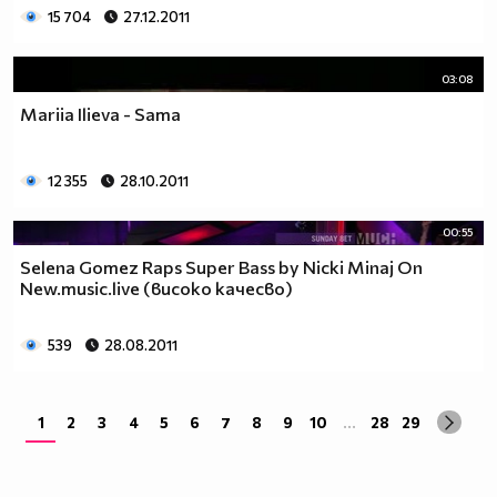
15 704
27.12.2011
03:08
Mariia Ilieva - Sama
12 355
28.10.2011
00:55
Selena Gomez Raps Super Bass by Nicki Minaj On
New.music.live (високо качесво)
539
28.08.2011
1
2
3
4
5
6
7
8
9
10
...
28
29