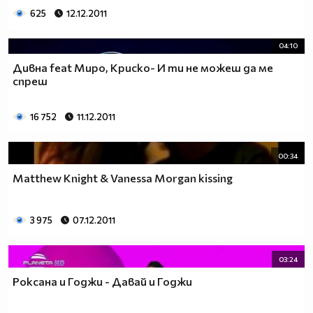
625
12.12.2011
04:10
Дивна feat Миро, Криско- И ти не можеш да ме
спреш
16 752
11.12.2011
00:34
Matthew Knight & Vanessa Morgan kissing
3 975
07.12.2011
03:24
Роксана и Годжи - Давай и Годжи