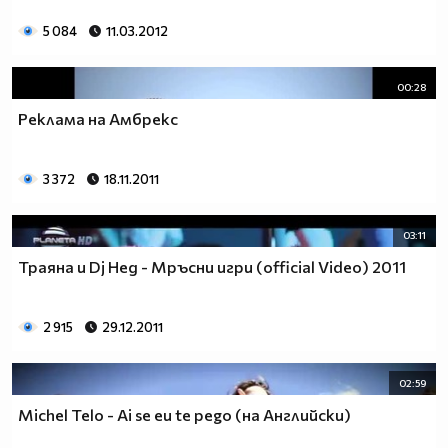
5 084
11.03.2012
00:28
Реклама на Амбрекс
3 372
18.11.2011
03:11
Траяна и Dj Нед - Мръсни игри (official Video) 2011
2 915
29.12.2011
02:59
Michel Telo - Ai se eu te pego (на Английски)