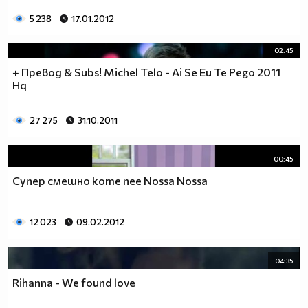
5 238
17.01.2012
02:45
+ Превод & Subs! Michel Telo - Ai Se Eu Te Pego 2011
Hq
27 275
31.10.2011
00:45
Супер смешно коте пее Nossa Nossa
12 023
09.02.2012
04:35
Rihanna - We found love