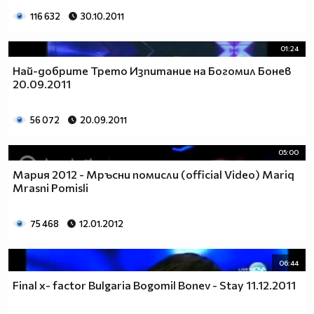
116 632
30.10.2011
01:24
Най-добрите Трето Изпитание на Богомил Бонев
20.09.2011
56 072
20.09.2011
05:00
Мария 2012 - Мръсни помисли (official Video) Mariq
Mrasni Pomisli
75 468
12.01.2012
06:44
Final x- factor Bulgaria Bogomil Bonev - Stay 11.12.2011