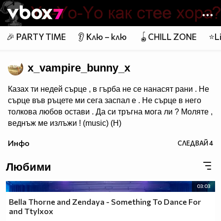
Member of
👾
🎉 PARTY TIME
👂 Клю – клю
🪀CHILL ZONE
⭐Li
x_vampire_bunny_x
Казах ти недей сърце , в гърба не се нанасят рани . Не
сърце във ръцете ми сега заспал е . Не сърце в него
толкова любов остави . Да си тръгна мога ли ? Моляте ,
веднъж ме излъжи ! (music) (H)
Инфо
СЛЕДВАЙ
4
Любими
03:03
Bella Thorne and Zendaya - Something To Dance For
and Ttylxox