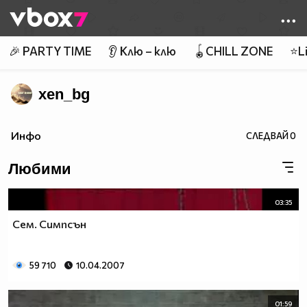
Member of
👾
🎉 PARTY TIME
👂 Клю – клю
🪀CHILL ZONE
⭐Li
xen_bg
Инфо
СЛЕДВАЙ
0
Любими
03:35
Сем. Симпсън
59 710
10.04.2007
01:59