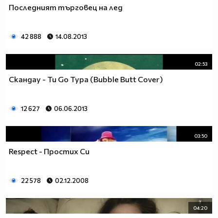
Последният търговец на лед
42 888
14.08.2013
02:53
Скандау - Ти Go Тура (Bubble Butt Cover)
12 627
06.06.2013
03:50
Respect - Простих Си
22 578
02.12.2008
04:20