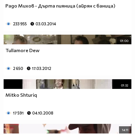
Радо Михов - Дърта пияница (айрян с баница)
233 955
03.03.2014
01:00
Tullamore Dew
2 650
17.03.2012
01:32
Mitko Shturiq
17 591
04.10.2008
14:11