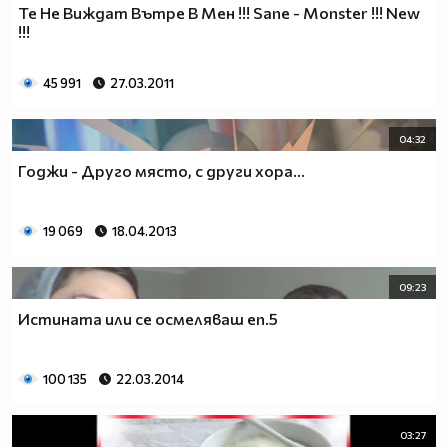
Те Не Виждат Вътре В Мен !!! Sane - Monster !!! New
!!!
45 991
27.03.2011
04:32
Годжи - Друго място, с други хора...
19 069
18.04.2013
09:23
Истината или се осмеляваш еп.5
100 135
22.03.2014
03:27