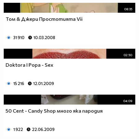
08:35
Том & Джери Простотията Vii
31 910
10.03.2008
02:50
Doktora I Popa - Sex
15 216
12.01.2009
04:09
50 Cent - Candy Shop много яка пародия
1 922
22.06.2009