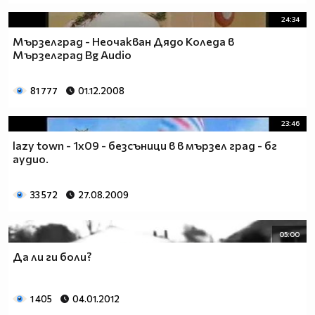
24:34
Мързелград - Неочакван Дядо Коледа в
Мързелград Bg Audio
81 777
01.12.2008
23:46
lazy town - 1х09 - безсъници в в мързел град - бг
аудио.
33 572
27.08.2009
05:00
Да ли ги боли?
1 405
04.01.2012