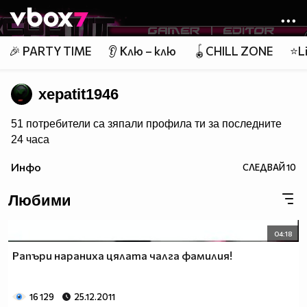
Member of
👾
🎉 PARTY TIME
👂 Клю – клю
🪀CHILL ZONE
⭐Li
xepatit1946
51 потребители са зяпали профила ти за последните
24 чаca
Инфо
СЛЕДВАЙ
10
Любими
04:18
Рапъри нараниха цялата чалга фамилия!
16 129
25.12.2011