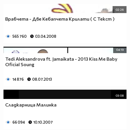
02:26
Врабчета - Две Кебапчета Крилати ( С Текст )
565 760
03.04.2008
04:19
Tedi Aleksandrova ft. Jamaikata - 2013 Kiss Me Baby
Oficial Soung
14 876
08.07.2013
03:08
Сладкарница Малинка
66 094
10.10.2007