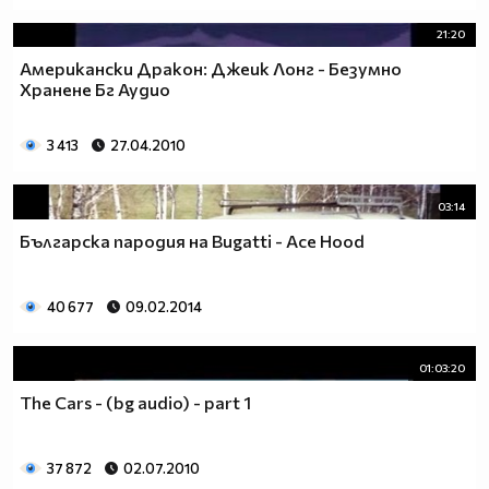
21:20
Американски Дракон: Джеик Лонг - Безумно
Хранене Бг Аудио
3 413
27.04.2010
03:14
Българска пародия на Bugatti - Ace Hood
40 677
09.02.2014
01:03:20
The Cars - (bg audio) - part 1
37 872
02.07.2010