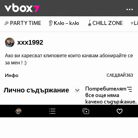
Member of
👾
🎉 PARTY TIME
👂 Клю – клю
🪀CHILL ZONE
⭐Li
xxx1992
Ако ви харесват клиповете които качвам абонирайте се
за мен ! :)
Инфо
СЛЕДВАЙ
363
Потребителят
Лично съдържание
все още няма
качено съдържание.